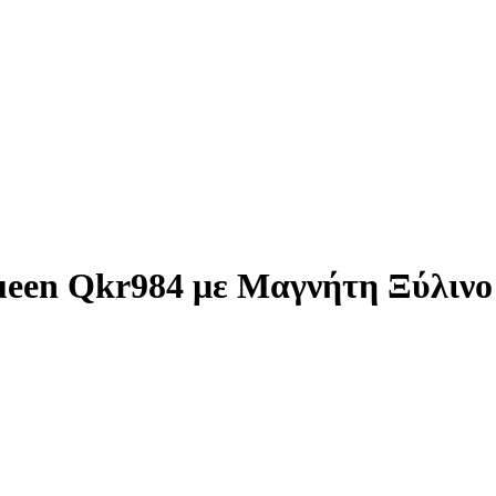
ueen Qkr984 με Μαγνήτη Ξύλιν