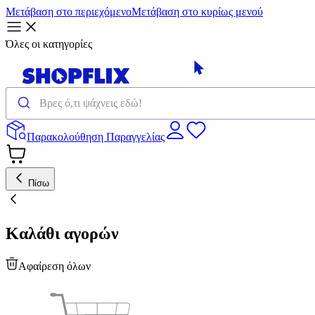
Μετάβαση στο περιεχόμενο
Μετάβαση στο κυρίως μενού
Όλες οι κατηγορίες
Παρακολούθηση Παραγγελίας
Πίσω
Καλάθι αγορών
Αφαίρεση όλων