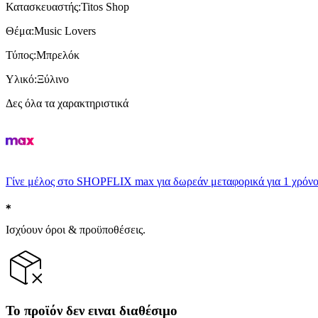
Κατασκευαστής
:
Titos Shop
Θέμα
:
Music Lovers
Τύπος
:
Μπρελόκ
Υλικό
:
Ξύλινο
Δες όλα τα χαρακτηριστικά
Γίνε μέλος στο SHOPFLIX max για δωρεάν μεταφορικά για 1 χρόνο
Ισχύουν όροι & προϋποθέσεις.
Το προϊόν δεν ειναι διαθέσιμο