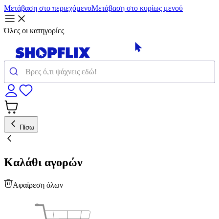
Μετάβαση στο περιεχόμενο
Μετάβαση στο κυρίως μενού
Όλες οι κατηγορίες
Πίσω
Καλάθι αγορών
Αφαίρεση όλων