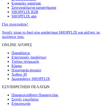
Ευκαιρίες καριέρας
Συνεργαζόμενα καταστήματα
SHOPFLIX B2B
SHOPFLIX app
Γίνε συνεργάτης!
Άνοιξε τώρα το δικό σου κατάστημα SHOPFLIX και αύξησε τις
πωλήσεις σου.
ONLINE ΑΓΟΡΕΣ
Παραδόσεις
Επιστροφές προϊόντων
Τρόποι πληρωμής
Klarna
Προστασία αγορών
Άρθρο 39
Δωροκάρτες SHOPFLIX
ΕΞΥΠΗΡΕΤΗΣΗ ΠΕΛΑΤΩΝ
Παρακολούθηση Παραγγελίας
Συχνές ερωτήσεις
Επικοινωνία