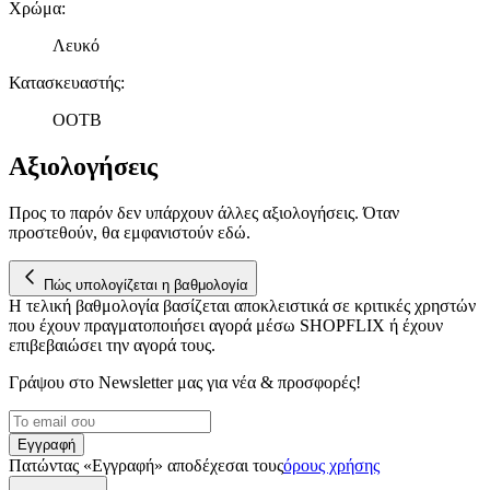
σωστά, να εξατομικεύουμε περιεχόμενο και διαφημίσεις, να
Χρώμα
:
παρέχουμε λειτουργίες μέσων κοινωνικής δικτύωσης και να
αναλύουμε την κυκλοφορία μας. Εμείς και οι 1022 συνεργάτες
Λευκό
μας επεξεργαζόμαστε προσωπικά σας δεδομένα, π.χ. τη
Κατασκευαστής
:
διεύθυνση IP σας, χρησιμοποιώντας τεχνολογία όπως cookies
για να αποθηκεύουμε και να έχουμε πρόσβαση σε πληροφορίες
OOTB
στη συσκευή σας, με σκοπό την προβολή εξατομικευμένων
διαφημίσεων και περιεχομένου, τις μετρήσεις σχετικά με
Αξιολογήσεις
διαφημίσεις και περιεχόμενο, την καλύτερη εικόνα του κοινού
μας και την ανάπτυξη προϊόντων. Επίσης, κοινοποιούμε
Προς το παρόν δεν υπάρχουν άλλες αξιολογήσεις. Όταν
πληροφορίες σχετικά με την από μέρους σας χρήση της
προστεθούν, θα εμφανιστούν εδώ.
τοποθεσίας μας στους συνεργάτες μέσων κοινωνικής
δικτύωσης, διαφημίσεων και ανάλυσης.
Πώς υπολογίζεται η βαθμολογία
Η τελική βαθμολογία βασίζεται αποκλειστικά σε κριτικές χρηστών
που έχουν πραγματοποιήσει αγορά μέσω SHOPFLIX ή έχουν
επιβεβαιώσει την αγορά τους.
Γράψου στο Νewsletter μας για νέα & προσφορές!
Εγγραφή
Πατώντας «Εγγραφή» αποδέχεσαι τους
όρους χρήσης