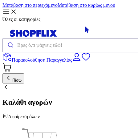
Μετάβαση στο περιεχόμενο
Μετάβαση στο κυρίως μενού
Όλες οι κατηγορίες
Παρακολούθηση Παραγγελίας
Πίσω
Καλάθι αγορών
Αφαίρεση όλων