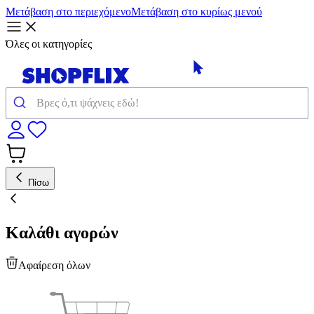
Μετάβαση στο περιεχόμενο
Μετάβαση στο κυρίως μενού
Όλες οι κατηγορίες
Πίσω
Καλάθι αγορών
Αφαίρεση όλων