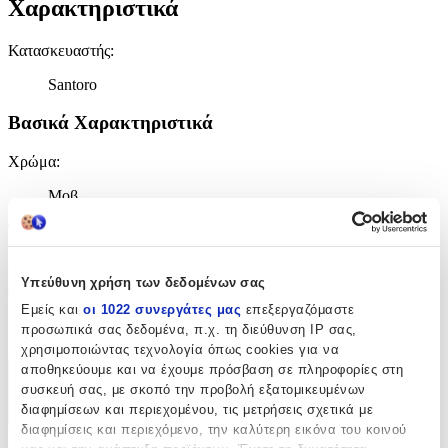
Χαρακτηριστικά
Κατασκευαστής
:
Santoro
Βασικά Χαρακτηριστικά
Χρώμα
:
Μοβ
Τύπος
:
Πλάτης
Υπεύθυνη χρήση των δεδομένων σας
Τάξη
:
Εμείς και
οι 1022 συνεργάτες μας
επεξεργαζόμαστε
προσωπικά σας δεδομένα, π.χ. τη διεύθυνση IP σας,
Νηπιαγωγείου
χρησιμοποιώντας τεχνολογία όπως cookies για να
αποθηκεύουμε και να έχουμε πρόσβαση σε πληροφορίες στη
Χαρακτηριστικά
συσκευή σας, με σκοπό την προβολή εξατομικευμένων
διαφημίσεων και περιεχομένου, τις μετρήσεις σχετικά με
+
διαφημίσεις και περιεχόμενο, την καλύτερη εικόνα του κοινού