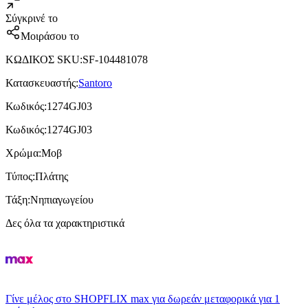
Σύγκρινέ το
Μοιράσου το
ΚΩΔΙΚΟΣ SKU
:
SF-104481078
Κατασκευαστής
:
Santoro
Κωδικός
:
1274GJ03
Κωδικός
:
1274GJ03
Χρώμα
:
Μοβ
Τύπος
:
Πλάτης
Τάξη
:
Νηπιαγωγείου
Δες όλα τα χαρακτηριστικά
Γίνε μέλος στο SHOPFLIX max για δωρεάν μεταφορικά για 1