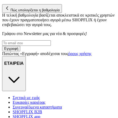
στη συσκευή σας, με σκοπό την προβολή εξατομικευμένων
Πώς υπολογίζεται η βαθμολογία
διαφημίσεων και περιεχομένου, τις μετρήσεις σχετικά με
Η τελική βαθμολογία βασίζεται αποκλειστικά σε κριτικές χρηστών
διαφημίσεις και περιεχόμενο, την καλύτερη εικόνα του κοινού
που έχουν πραγματοποιήσει αγορά μέσω SHOPFLIX ή έχουν
μας και την ανάπτυξη προϊόντων. Επίσης, κοινοποιούμε
επιβεβαιώσει την αγορά τους.
πληροφορίες σχετικά με την από μέρους σας χρήση της
τοποθεσίας μας στους συνεργάτες μέσων κοινωνικής
Γράψου στο Νewsletter μας για νέα & προσφορές!
δικτύωσης, διαφημίσεων και ανάλυσης.
Εγγραφή
Πατώντας «Εγγραφή» αποδέχεσαι τους
όρους χρήσης
ΕΤΑΙΡΕΙΑ
Σχετικά με εμάς
Ευκαιρίες καριέρας
Συνεργαζόμενα καταστήματα
SHOPFLIX B2B
SHOPFLIX app