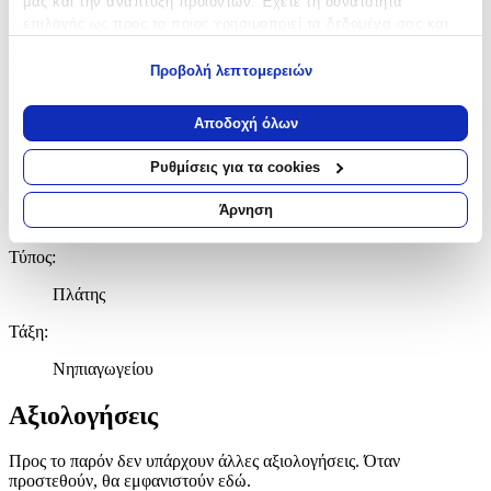
μας και την ανάπτυξη προϊόντων. Έχετε τη δυνατότητα
Χαρακτηριστικά
επιλογής ως προς το ποιος χρησιμοποιεί τα δεδομένα σας και
για ποιους σκοπούς.
Κατασκευαστής
:
Προβολή λεπτομερειών
Εάν μας επιτρέπετε, θα θέλαμε επίσης:
Santoro
Να συλλέξουμε πληροφορίες σχετικά με τη γεωγραφική
Αποδοχή όλων
σας τοποθεσία, οι οποίες μπορεί να είναι ακριβείς σε
Βασικά Χαρακτηριστικά
απόσταση μερικών μέτρων
Ρυθμίσεις για τα cookies
Να αναγνωρίσουμε τη συσκευή σας σαρώνοντας ενεργά
Χρώμα
:
για συγκεκριμένα χαρακτηριστικά (δακτυλικό αποτύπωμα)
Άρνηση
Μοβ
Μάθετε περισσότερα σχετικά με τον τρόπο επεξεργασίας των
προσωπικών σας δεδομένων και καθορίστε τις προτιμήσεις σας
Τύπος
:
στην
ενότητα “Λεπτομέρειες”
. Μπορείτε να αλλάξετε ή να
Πλάτης
ανακαλέσετε τη συγκατάθεσή σας ανά πάσα στιγμή από τη
Δήλωση Cookies.
Τάξη
:
Χρησιμοποιούμε cookies ώστε η τοποθεσία μας να λειτουργεί
Νηπιαγωγείου
σωστά, να εξατομικεύουμε περιεχόμενο και διαφημίσεις, να
παρέχουμε λειτουργίες μέσων κοινωνικής δικτύωσης και να
Αξιολογήσεις
αναλύουμε την κυκλοφορία μας. Εμείς και οι 1022 συνεργάτες
μας επεξεργαζόμαστε προσωπικά σας δεδομένα, π.χ. τη
Προς το παρόν δεν υπάρχουν άλλες αξιολογήσεις. Όταν
διεύθυνση IP σας, χρησιμοποιώντας τεχνολογία όπως cookies
προστεθούν, θα εμφανιστούν εδώ.
για να αποθηκεύουμε και να έχουμε πρόσβαση σε πληροφορίες