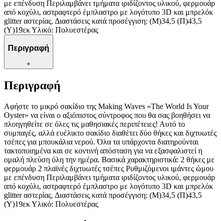
με επένδυση Περιλαμβάνει τμήματα ιριδίζοντος υλικού, φερμουάρ
από κοχύλι, αστραφτερό έμπλαστρο με λογότυπο 3D και μπρελόκ
glitter αστερίας. Διαστάσεις κατά προσέγγιση: (Μ)34,5 (Π)43,5
(Υ)19εκ Υλικό: Πολυεστέρας
Περιγραφή
+
Περιγραφή
Αφήστε το μικρό σακίδιο της Making Waves «The World Is Your
Oyster» να είναι ο αξιόπιστος σύντροφος που θα σας βοηθήσει να
πλοηγηθείτε σε όλες τις μαθησιακές περιπέτειες! Αυτό το
συμπαγές, αλλά ευέλικτο σακίδιο διαθέτει δύο θήκες και διχτυωτές
τσέπες για μπουκάλια νερού. Όλα τα υπάρχοντα διατηρούνται
τακτοποιημένα και σε κοντινή απόσταση για να εξασφαλιστεί η
ομαλή πλεύση όλη την ημέρα. Βασικά χαρακτηριστικά: 2 θήκες με
φερμουάρ 2 πλαϊνές διχτυωτές τσέπες Ρυθμιζόμενοι ιμάντες ώμου
με επένδυση Περιλαμβάνει τμήματα ιριδίζοντος υλικού, φερμουάρ
από κοχύλι, αστραφτερό έμπλαστρο με λογότυπο 3D και μπρελόκ
glitter αστερίας. Διαστάσεις κατά προσέγγιση: (Μ)34,5 (Π)43,5
(Υ)19εκ Υλικό: Πολυεστέρας