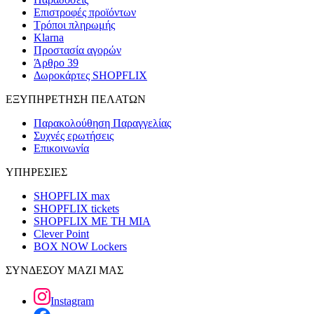
Επιστροφές προϊόντων
Τρόποι πληρωμής
Klarna
Προστασία αγορών
Άρθρο 39
Δωροκάρτες SHOPFLIX
ΕΞΥΠΗΡΕΤΗΣΗ ΠΕΛΑΤΩΝ
Παρακολούθηση Παραγγελίας
Συχνές ερωτήσεις
Επικοινωνία
ΥΠΗΡΕΣΙΕΣ
SHOPFLIX max
SHOPFLIX tickets
SHOPFLIX ΜΕ ΤΗ ΜΙΑ
Clever Point
BOX NOW Lockers
ΣΥΝΔΕΣΟΥ ΜΑΖΙ ΜΑΣ
Instagram