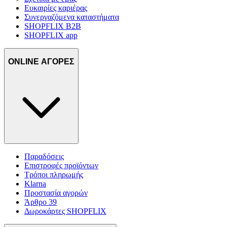
Ευκαιρίες καριέρας
Συνεργαζόμενα καταστήματα
SHOPFLIX B2B
SHOPFLIX app
ONLINE ΑΓΟΡΕΣ
Παραδόσεις
Επιστροφές προϊόντων
Τρόποι πληρωμής
Klarna
Προστασία αγορών
Άρθρο 39
Δωροκάρτες SHOPFLIX