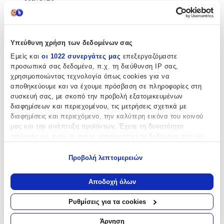
Μαλέλης
Χαρακτηριστικά
Υπεύθυνη χρήση των δεδομένων σας
+
Εμείς και
οι 1022 συνεργάτες μας
επεξεργαζόμαστε
Χαρακτηριστικά
προσωπικά σας δεδομένα, π.χ. τη διεύθυνση IP σας,
χρησιμοποιώντας τεχνολογία όπως cookies για να
αποθηκεύουμε και να έχουμε πρόσβαση σε πληροφορίες στη
Θέμα
:
συσκευή σας, με σκοπό την προβολή εξατομικευμένων
Λούτρινα
διαφημίσεων και περιεχομένου, τις μετρήσεις σχετικά με
διαφημίσεις και περιεχόμενο, την καλύτερη εικόνα του κοινού
Τύπος
:
μας και την ανάπτυξη προϊόντων. Έχετε τη δυνατότητα
επιλογής ως προς το ποιος χρησιμοποιεί τα δεδομένα σας και
Μπρελόκ
για ποιους σκοπούς.
Χρώμα
:
Προβολή λεπτομερειών
Εάν μας επιτρέπετε, θα θέλαμε επίσης:
Καφέ
Να συλλέξουμε πληροφορίες σχετικά με τη γεωγραφική
Αποδοχή όλων
σας τοποθεσία, οι οποίες μπορεί να είναι ακριβείς σε
Κατασκευαστής
:
απόσταση μερικών μέτρων
Ρυθμίσεις για τα cookies
Μαλέλης
Να αναγνωρίσουμε τη συσκευή σας σαρώνοντας ενεργά
για συγκεκριμένα χαρακτηριστικά (δακτυλικό αποτύπωμα)
Άρνηση