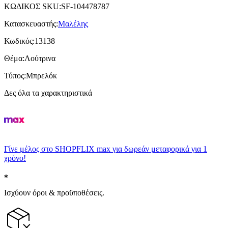
ΚΩΔΙΚΟΣ SKU
:
SF-104478787
Κατασκευαστής
:
Μαλέλης
Κωδικός
:
13138
Θέμα
:
Λούτρινα
Τύπος
:
Μπρελόκ
Δες όλα τα χαρακτηριστικά
Γίνε μέλος στο SHOPFLIX max για δωρεάν μεταφορικά για 1
χρόνο!
Ισχύουν όροι & προϋποθέσεις.