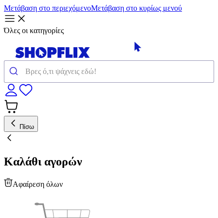
Μετάβαση στο περιεχόμενο
Μετάβαση στο κυρίως μενού
Όλες οι κατηγορίες
Πίσω
Καλάθι αγορών
Αφαίρεση όλων