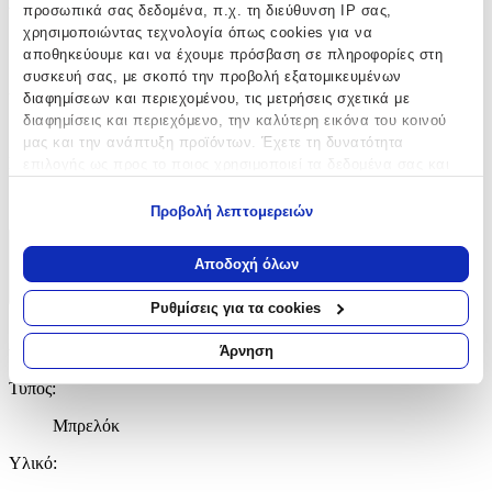
προσωπικά σας δεδομένα, π.χ. τη διεύθυνση IP σας,
Υλικό
:
χρησιμοποιώντας τεχνολογία όπως cookies για να
Δερμάτινο
αποθηκεύουμε και να έχουμε πρόσβαση σε πληροφορίες στη
συσκευή σας, με σκοπό την προβολή εξατομικευμένων
Χρώμα
:
διαφημίσεων και περιεχομένου, τις μετρήσεις σχετικά με
διαφημίσεις και περιεχόμενο, την καλύτερη εικόνα του κοινού
Μαύρο
μας και την ανάπτυξη προϊόντων. Έχετε τη δυνατότητα
Κατασκευαστής
:
επιλογής ως προς το ποιος χρησιμοποιεί τα δεδομένα σας και
για ποιους σκοπούς.
OEM
Προβολή λεπτομερειών
Εάν μας επιτρέπετε, θα θέλαμε επίσης:
Να συλλέξουμε πληροφορίες σχετικά με τη γεωγραφική
Χαρακτηριστικά
Αποδοχή όλων
σας τοποθεσία, οι οποίες μπορεί να είναι ακριβείς σε
+
απόσταση μερικών μέτρων
Ρυθμίσεις για τα cookies
Να αναγνωρίσουμε τη συσκευή σας σαρώνοντας ενεργά
Χαρακτηριστικά
για συγκεκριμένα χαρακτηριστικά (δακτυλικό αποτύπωμα)
Άρνηση
Μάθετε περισσότερα σχετικά με τον τρόπο επεξεργασίας των
Τύπος
:
προσωπικών σας δεδομένων και καθορίστε τις προτιμήσεις σας
στην
ενότητα “Λεπτομέρειες”
. Μπορείτε να αλλάξετε ή να
Μπρελόκ
ανακαλέσετε τη συγκατάθεσή σας ανά πάσα στιγμή από τη
Δήλωση Cookies.
Υλικό
: