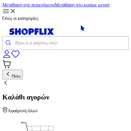
Μετάβαση στο περιεχόμενο
Μετάβαση στο κυρίως μενού
Όλες οι κατηγορίες
Πίσω
Καλάθι αγορών
Αφαίρεση όλων