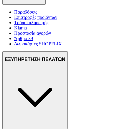
Παραδόσεις
Επιστροφές προϊόντων
Τρόποι πληρωμής
Klarna
Προστασία αγορών
Άρθρο 39
Δωροκάρτες SHOPFLIX
ΕΞΥΠΗΡΕΤΗΣΗ ΠΕΛΑΤΩΝ