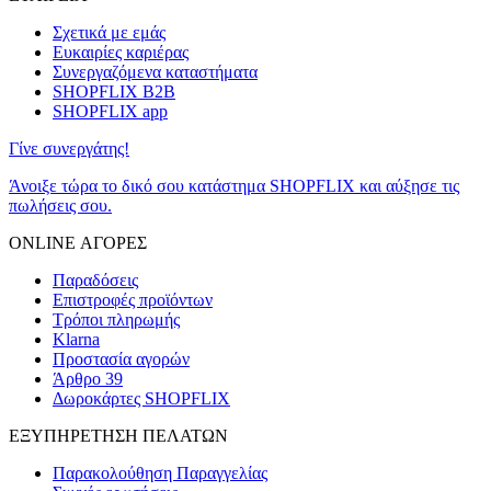
Σχετικά με εμάς
Ευκαιρίες καριέρας
Συνεργαζόμενα καταστήματα
SHOPFLIX B2B
SHOPFLIX app
Γίνε συνεργάτης!
Άνοιξε τώρα το δικό σου κατάστημα SHOPFLIX και αύξησε τις
πωλήσεις σου.
ONLINE ΑΓΟΡΕΣ
Παραδόσεις
Επιστροφές προϊόντων
Τρόποι πληρωμής
Klarna
Προστασία αγορών
Άρθρο 39
Δωροκάρτες SHOPFLIX
ΕΞΥΠΗΡΕΤΗΣΗ ΠΕΛΑΤΩΝ
Παρακολούθηση Παραγγελίας