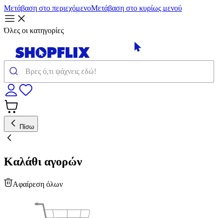
Μετάβαση στο περιεχόμενο
Μετάβαση στο κυρίως μενού
Όλες οι κατηγορίες
Πίσω
Καλάθι αγορών
Αφαίρεση όλων