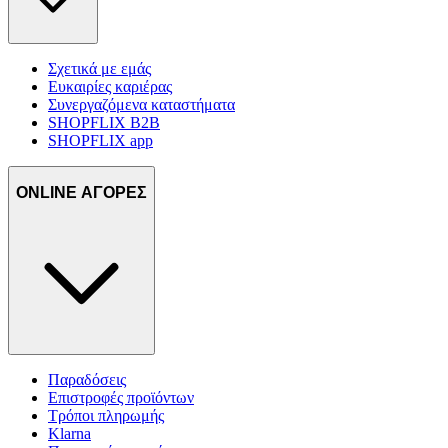
Σχετικά με εμάς
Ευκαιρίες καριέρας
Συνεργαζόμενα καταστήματα
SHOPFLIX B2B
SHOPFLIX app
ONLINE ΑΓΟΡΕΣ
Παραδόσεις
Επιστροφές προϊόντων
Τρόποι πληρωμής
Klarna