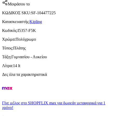
Μοιράσου το
ΚΩΔΙΚΟΣ SKU
:
SF-104477225
Κατασκευαστής
:
Kipling
Κωδικός
:
I5357-F5K
Χρώμα
:
Πολύχρωμο
Τύπος
:
Πλάτης
Τάξη
:
Γυμνασίου - Λυκείου
Λίτρα
:
14 lt
Δες όλα τα χαρακτηριστικά
Γίνε μέλος στο SHOPFLIX max για δωρεάν μεταφορικά για 1
χρόνο!