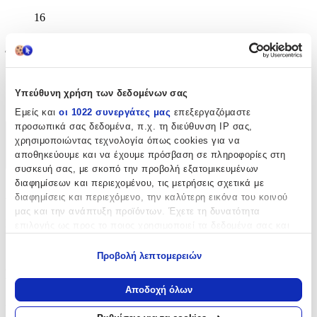
16
cm
Ύψος
:
35
Υπεύθυνη χρήση των δεδομένων σας
cm
Εμείς και
οι 1022 συνεργάτες μας
επεξεργαζόμαστε
προσωπικά σας δεδομένα, π.χ. τη διεύθυνση IP σας,
Χαρακτηριστικά
χρησιμοποιώντας τεχνολογία όπως cookies για να
αποθηκεύουμε και να έχουμε πρόσβαση σε πληροφορίες στη
+
συσκευή σας, με σκοπό την προβολή εξατομικευμένων
διαφημίσεων και περιεχομένου, τις μετρήσεις σχετικά με
Χαρακτηριστικά
διαφημίσεις και περιεχόμενο, την καλύτερη εικόνα του κοινού
μας και την ανάπτυξη προϊόντων. Έχετε τη δυνατότητα
Κατασκευαστής
:
επιλογής ως προς το ποιος χρησιμοποιεί τα δεδομένα σας και
για ποιους σκοπούς.
Kipling
Προβολή λεπτομερειών
Εάν μας επιτρέπετε, θα θέλαμε επίσης:
Βασικά Χαρακτηριστικά
Να συλλέξουμε πληροφορίες σχετικά με τη γεωγραφική
Αποδοχή όλων
σας τοποθεσία, οι οποίες μπορεί να είναι ακριβείς σε
Χρώμα
:
απόσταση μερικών μέτρων