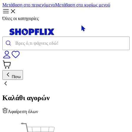
Μετάβαση στο περιεχόμενο
Μετάβαση στο κυρίως μενού
Όλες οι κατηγορίες
Πίσω
Καλάθι αγορών
Αφαίρεση όλων