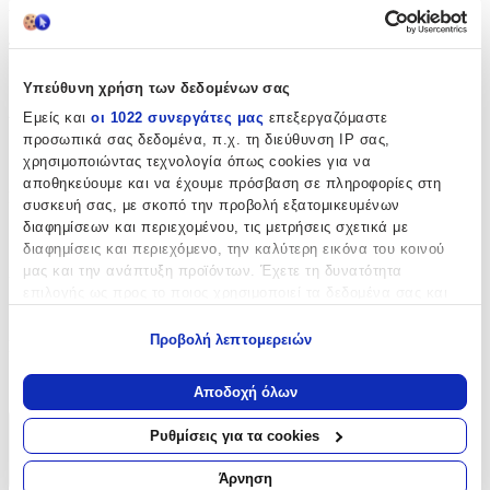
Χαρακτηριστικά
Τύπος
:
Μπρελόκ
Υπεύθυνη χρήση των δεδομένων σας
Εμείς και
οι 1022 συνεργάτες μας
επεξεργαζόμαστε
Υλικό
:
προσωπικά σας δεδομένα, π.χ. τη διεύθυνση IP σας,
Δερματίνη
χρησιμοποιώντας τεχνολογία όπως cookies για να
αποθηκεύουμε και να έχουμε πρόσβαση σε πληροφορίες στη
Μήκος
:
συσκευή σας, με σκοπό την προβολή εξατομικευμένων
διαφημίσεων και περιεχομένου, τις μετρήσεις σχετικά με
2.3
διαφημίσεις και περιεχόμενο, την καλύτερη εικόνα του κοινού
μας και την ανάπτυξη προϊόντων. Έχετε τη δυνατότητα
Χρώμα
:
επιλογής ως προς το ποιος χρησιμοποιεί τα δεδομένα σας και
Κόκκινο
για ποιους σκοπούς.
Προβολή λεπτομερειών
Κατασκευαστής
:
Εάν μας επιτρέπετε, θα θέλαμε επίσης:
OEM
Να συλλέξουμε πληροφορίες σχετικά με τη γεωγραφική
Αποδοχή όλων
σας τοποθεσία, οι οποίες μπορεί να είναι ακριβείς σε
απόσταση μερικών μέτρων
Ρυθμίσεις για τα cookies
Χαρακτηριστικά
Να αναγνωρίσουμε τη συσκευή σας σαρώνοντας ενεργά
για συγκεκριμένα χαρακτηριστικά (δακτυλικό αποτύπωμα)
+
Άρνηση