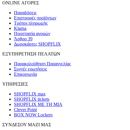
ONLINE ΑΓΟΡΕΣ
Παραδόσεις
Επιστροφές προϊόντων
Τρόποι πληρωμής
Klarna
Προστασία αγορών
Άρθρο 39
Δωροκάρτες SHOPFLIX
ΕΞΥΠΗΡΕΤΗΣΗ ΠΕΛΑΤΩΝ
Παρακολούθηση Παραγγελίας
Συχνές ερωτήσεις
Επικοινωνία
ΥΠΗΡΕΣΙΕΣ
SHOPFLIX max
SHOPFLIX tickets
SHOPFLIX ΜΕ ΤΗ ΜΙΑ
Clever Point
BOX NOW Lockers
ΣΥΝΔΕΣΟΥ ΜΑΖΙ ΜΑΣ