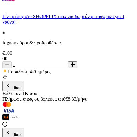
Γίνε μέλος στο SHOPFLIX max για δωρεάν μεταφορικά για 1
χρόνο!
Ισχύουν όροι & προϋποθέσεις.
€
100
00
Παράδοση 4-9 ημέρες
Πίσω
Βάλε τον ΤΚ σου
Πλήρωσε όπως σε βολεύει
,
από
€
8,33
/
μήνα
Πίσω