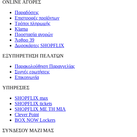
ONLINE ΑΓΟΡΕΣ
Παραδόσεις
Επιστροφές προϊόντων
Τρόποι πληρωμής
Klarna
Προστασία αγορών
Άρθρο 39
Δωροκάρτες SHOPFLIX
ΕΞΥΠΗΡΕΤΗΣΗ ΠΕΛΑΤΩΝ
Παρακολούθηση Παραγγελίας
Συχνές ερωτήσεις
Επικοινωνία
ΥΠΗΡΕΣΙΕΣ
SHOPFLIX max
SHOPFLIX tickets
SHOPFLIX ΜΕ ΤΗ ΜΙΑ
Clever Point
BOX NOW Lockers
ΣΥΝΔΕΣΟΥ ΜΑΖΙ ΜΑΣ