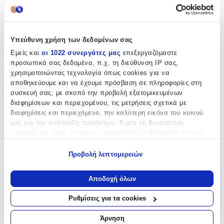
Χαρακτηριστικά
+
Υπεύθυνη χρήση των δεδομένων σας
Χαρακτηριστικά
Εμείς και
οι 1022 συνεργάτες μας
επεξεργαζόμαστε
προσωπικά σας δεδομένα, π.χ. τη διεύθυνση IP σας,
Θέμα
:
χρησιμοποιώντας τεχνολογία όπως cookies για να
αποθηκεύουμε και να έχουμε πρόσβαση σε πληροφορίες στη
Music Lovers
συσκευή σας, με σκοπό την προβολή εξατομικευμένων
διαφημίσεων και περιεχομένου, τις μετρήσεις σχετικά με
Τύπος
:
διαφημίσεις και περιεχόμενο, την καλύτερη εικόνα του κοινού
Μπρελόκ
μας και την ανάπτυξη προϊόντων. Έχετε τη δυνατότητα
επιλογής ως προς το ποιος χρησιμοποιεί τα δεδομένα σας και
Χρώμα
:
για ποιους σκοπούς.
Πολύχρωμο
Προβολή λεπτομερειών
Εάν μας επιτρέπετε, θα θέλαμε επίσης:
Κατασκευαστής
:
Να συλλέξουμε πληροφορίες σχετικά με τη γεωγραφική
Αποδοχή όλων
σας τοποθεσία, οι οποίες μπορεί να είναι ακριβείς σε
koupakoupa
απόσταση μερικών μέτρων
Ρυθμίσεις για τα cookies
Να αναγνωρίσουμε τη συσκευή σας σαρώνοντας ενεργά
Αξιολογήσεις
για συγκεκριμένα χαρακτηριστικά (δακτυλικό αποτύπωμα)
Άρνηση