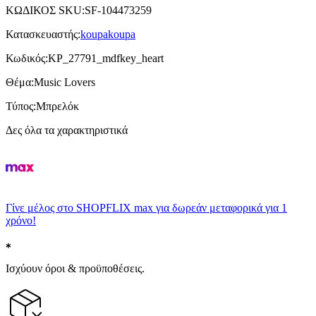
ΚΩΔΙΚΟΣ SKU
:
SF-104473259
Κατασκευαστής
:
koupakoupa
Κωδικός
:
KP_27791_mdfkey_heart
Θέμα
:
Music Lovers
Τύπος
:
Μπρελόκ
Δες όλα τα χαρακτηριστικά
Γίνε μέλος στο SHOPFLIX max για δωρεάν μεταφορικά για 1
χρόνο!
Ισχύουν όροι & προϋποθέσεις.