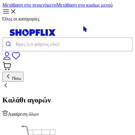
Μετάβαση στο περιεχόμενο
Μετάβαση στο κυρίως μενού
Όλες οι κατηγορίες
Πίσω
Καλάθι αγορών
Αφαίρεση όλων