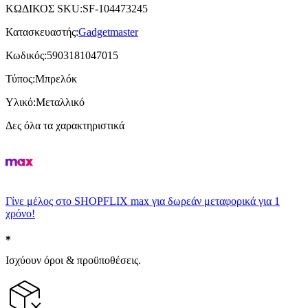
ΚΩΔΙΚΟΣ SKU
:
SF-104473245
Κατασκευαστής
:
Gadgetmaster
Κωδικός
:
5903181047015
Τύπος
:
Μπρελόκ
Υλικό
:
Μεταλλικό
Δες όλα τα χαρακτηριστικά
Γίνε μέλος στο SHOPFLIX max για δωρεάν μεταφορικά για 1
χρόνο!
Ισχύουν όροι & προϋποθέσεις.