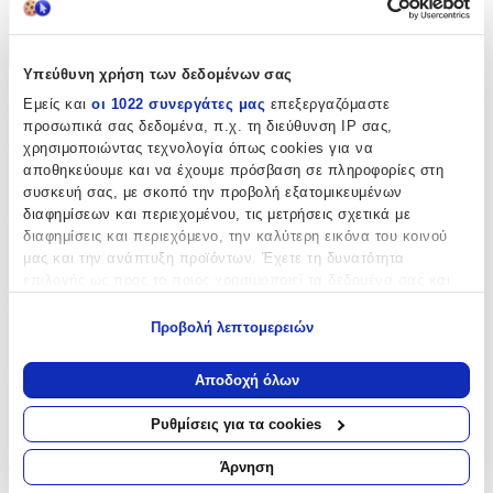
Χαρακτηριστικά
+
Υπεύθυνη χρήση των δεδομένων σας
Χαρακτηριστικά
Εμείς και
οι 1022 συνεργάτες μας
επεξεργαζόμαστε
προσωπικά σας δεδομένα, π.χ. τη διεύθυνση IP σας,
χρησιμοποιώντας τεχνολογία όπως cookies για να
Τύπος
:
αποθηκεύουμε και να έχουμε πρόσβαση σε πληροφορίες στη
Μπρελόκ
συσκευή σας, με σκοπό την προβολή εξατομικευμένων
διαφημίσεων και περιεχομένου, τις μετρήσεις σχετικά με
Υλικό
:
διαφημίσεις και περιεχόμενο, την καλύτερη εικόνα του κοινού
μας και την ανάπτυξη προϊόντων. Έχετε τη δυνατότητα
Μεταλλικό
επιλογής ως προς το ποιος χρησιμοποιεί τα δεδομένα σας και
Χρώμα
:
για ποιους σκοπούς.
Προβολή λεπτομερειών
Ασημί
Εάν μας επιτρέπετε, θα θέλαμε επίσης:
Να συλλέξουμε πληροφορίες σχετικά με τη γεωγραφική
Κατασκευαστής
:
Αποδοχή όλων
σας τοποθεσία, οι οποίες μπορεί να είναι ακριβείς σε
Gadgetmaster
απόσταση μερικών μέτρων
Ρυθμίσεις για τα cookies
Να αναγνωρίσουμε τη συσκευή σας σαρώνοντας ενεργά
Αξιολογήσεις
για συγκεκριμένα χαρακτηριστικά (δακτυλικό αποτύπωμα)
Άρνηση
Μάθετε περισσότερα σχετικά με τον τρόπο επεξεργασίας των