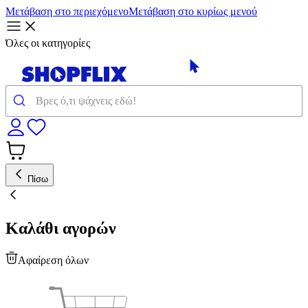
Μετάβαση στο περιεχόμενο
Μετάβαση στο κυρίως μενού
Όλες οι κατηγορίες
Πίσω
Καλάθι αγορών
Αφαίρεση όλων