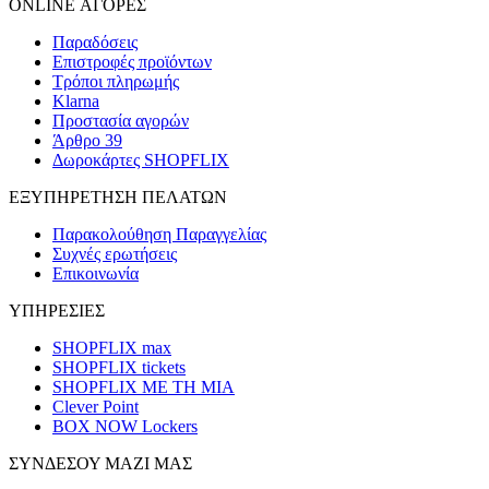
ONLINE ΑΓΟΡΕΣ
Παραδόσεις
Επιστροφές προϊόντων
Τρόποι πληρωμής
Klarna
Προστασία αγορών
Άρθρο 39
Δωροκάρτες SHOPFLIX
ΕΞΥΠΗΡΕΤΗΣΗ ΠΕΛΑΤΩΝ
Παρακολούθηση Παραγγελίας
Συχνές ερωτήσεις
Επικοινωνία
ΥΠΗΡΕΣΙΕΣ
SHOPFLIX max
SHOPFLIX tickets
SHOPFLIX ΜΕ ΤΗ ΜΙΑ
Clever Point
BOX NOW Lockers
ΣΥΝΔΕΣΟΥ ΜΑΖΙ ΜΑΣ