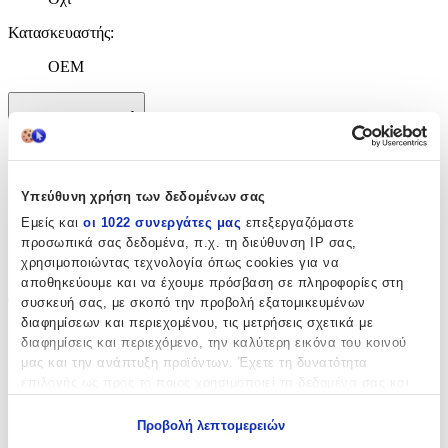
Κατασκευαστής
:
OEM
Χαρακτηριστικά
+
Χαρακτηριστικά
Υπεύθυνη χρήση των δεδομένων σας
Εμείς και
οι 1022 συνεργάτες μας
επεξεργαζόμαστε
με Κλειδαριά
:
προσωπικά σας δεδομένα, π.χ. τη διεύθυνση IP σας,
χρησιμοποιώντας τεχνολογία όπως cookies για να
Όχι
αποθηκεύουμε και να έχουμε πρόσβαση σε πληροφορίες στη
συσκευή σας, με σκοπό την προβολή εξατομικευμένων
Τύπος
:
διαφημίσεων και περιεχομένου, τις μετρήσεις σχετικά με
Μπρελόκ
διαφημίσεις και περιεχόμενο, την καλύτερη εικόνα του κοινού
μας και την ανάπτυξη προϊόντων. Έχετε τη δυνατότητα
Υλικό
:
επιλογής ως προς το ποιος χρησιμοποιεί τα δεδομένα σας και
για ποιους σκοπούς.
Υφασμάτινο
Προβολή λεπτομερειών
Χρώμα
:
Εάν μας επιτρέπετε, θα θέλαμε επίσης: