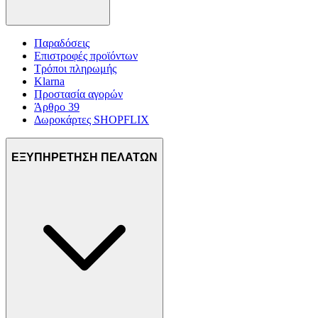
Παραδόσεις
Επιστροφές προϊόντων
Τρόποι πληρωμής
Klarna
Προστασία αγορών
Άρθρο 39
Δωροκάρτες SHOPFLIX
ΕΞΥΠΗΡΕΤΗΣΗ ΠΕΛΑΤΩΝ