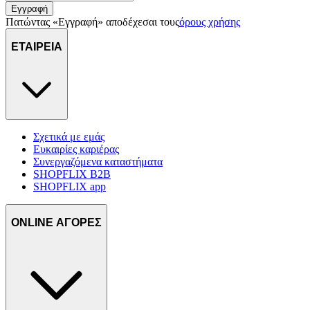
Εγγραφή
πληροφορίες σχετικά με την από μέρους σας χρήση της
Πατώντας «Εγγραφή» αποδέχεσαι τους
όρους χρήσης
τοποθεσίας μας στους συνεργάτες μέσων κοινωνικής
δικτύωσης, διαφημίσεων και ανάλυσης.
ΕΤΑΙΡΕΙΑ
Σχετικά με εμάς
Ευκαιρίες καριέρας
Συνεργαζόμενα καταστήματα
SHOPFLIX B2B
SHOPFLIX app
ONLINE ΑΓΟΡΕΣ