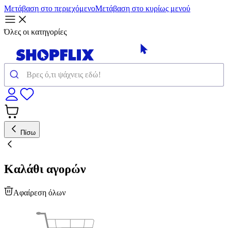
Μετάβαση στο περιεχόμενο
Μετάβαση στο κυρίως μενού
Όλες οι κατηγορίες
Πίσω
Καλάθι αγορών
Αφαίρεση όλων