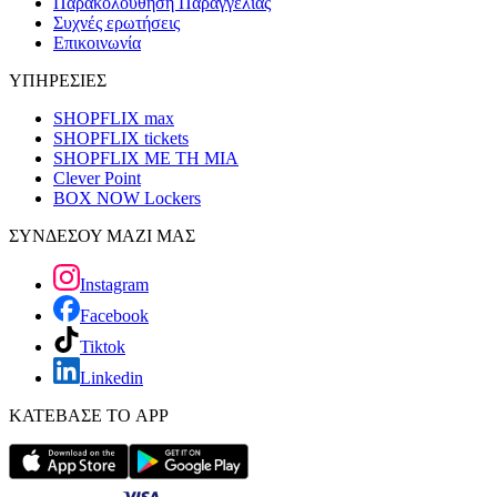
Παρακολούθηση Παραγγελίας
Συχνές ερωτήσεις
Επικοινωνία
ΥΠΗΡΕΣΙΕΣ
SHOPFLIX max
SHOPFLIX tickets
SHOPFLIX ΜΕ ΤΗ ΜΙΑ
Clever Point
BOX NOW Lockers
ΣΥΝΔΕΣΟΥ ΜΑΖΙ ΜΑΣ
Instagram
Facebook
Tiktok
Linkedin
ΚΑΤΕΒΑΣΕ ΤΟ APP