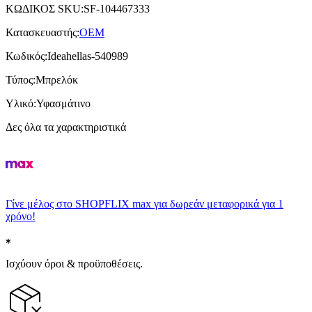
ΚΩΔΙΚΟΣ SKU
:
SF-104467333
Κατασκευαστής
:
OEM
Κωδικός
:
Ideahellas-540989
Τύπος
:
Μπρελόκ
Υλικό
:
Υφασμάτινο
Δες όλα τα χαρακτηριστικά
Γίνε μέλος στο SHOPFLIX max για δωρεάν μεταφορικά για 1
χρόνο!
Ισχύουν όροι & προϋποθέσεις.