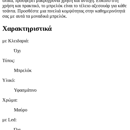
υλικά, προσφέρει μακροχρόνια χρήση και αντοχή. Εύκολο στη
χρήση και πρακτικό, το μπρελόκ είναι το τέλειο αξεσουάρ για κάθε
τσάντα. Προσθέστε μια πινελιά κομψότητας στην καθημερινότητά
σας με αυτά τα μοναδικά μπρελόκ.
Χαρακτηριστικά
με Κλειδαριά
:
Όχι
Τύπος
:
Μπρελόκ
Υλικό
:
Υφασμάτινο
Χρώμα
:
Μαύρο
με Led
:
Όχι