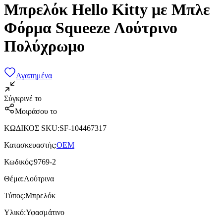
Μπρελόκ Hello Kitty με Μπλε
Φόρμα Squeeze Λούτρινο
Πολύχρωμο
Αγαπημένα
Σύγκρινέ το
Μοιράσου το
ΚΩΔΙΚΟΣ SKU
:
SF-104467317
Κατασκευαστής
:
OEM
Κωδικός
:
9769-2
Θέμα
:
Λούτρινα
Τύπος
:
Μπρελόκ
Υλικό
:
Υφασμάτινο