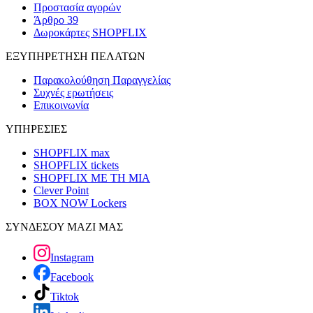
Προστασία αγορών
Άρθρο 39
Δωροκάρτες SHOPFLIX
ΕΞΥΠΗΡΕΤΗΣΗ ΠΕΛΑΤΩΝ
Παρακολούθηση Παραγγελίας
Συχνές ερωτήσεις
Επικοινωνία
ΥΠΗΡΕΣΙΕΣ
SHOPFLIX max
SHOPFLIX tickets
SHOPFLIX ΜΕ ΤΗ ΜΙΑ
Clever Point
BOX NOW Lockers
ΣΥΝΔΕΣΟΥ ΜΑΖΙ ΜΑΣ
Instagram
Facebook
Tiktok