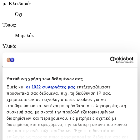
με Κλειδαριά
:
Όχι
Τύπος
:
Μπρελόκ
Υλικό
:
Υφασμάτινο
Ύψος
:
8
Υπεύθυνη χρήση των δεδομένων σας
Εμείς και
οι 1022 συνεργάτες μας
επεξεργαζόμαστε
cm
προσωπικά σας δεδομένα, π.χ. τη διεύθυνση IP σας,
Χρώμα
:
χρησιμοποιώντας τεχνολογία όπως cookies για να
Πολύχρωμο
αποθηκεύουμε και να έχουμε πρόσβαση σε πληροφορίες στη
συσκευή σας, με σκοπό την προβολή εξατομικευμένων
με Led
:
διαφημίσεων και περιεχομένου, τις μετρήσεις σχετικά με
διαφημίσεις και περιεχόμενο, την καλύτερη εικόνα του κοινού
Όχι
μας και την ανάπτυξη προϊόντων. Έχετε τη δυνατότητα
Κατασκευαστής
:
επιλογής ως προς το ποιος χρησιμοποιεί τα δεδομένα σας και