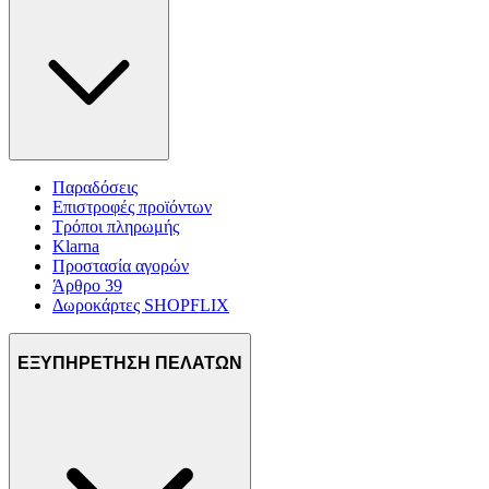
Παραδόσεις
Επιστροφές προϊόντων
Τρόποι πληρωμής
Klarna
Προστασία αγορών
Άρθρο 39
Δωροκάρτες SHOPFLIX
ΕΞΥΠΗΡΕΤΗΣΗ ΠΕΛΑΤΩΝ