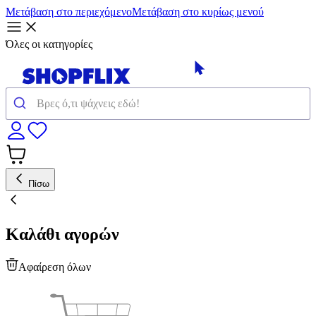
Μετάβαση στο περιεχόμενο
Μετάβαση στο κυρίως μενού
Όλες οι κατηγορίες
Πίσω
Καλάθι αγορών
Αφαίρεση όλων