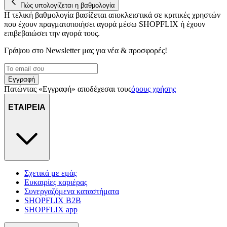
στη συσκευή σας, με σκοπό την προβολή εξατομικευμένων
Πώς υπολογίζεται η βαθμολογία
διαφημίσεων και περιεχομένου, τις μετρήσεις σχετικά με
Η τελική βαθμολογία βασίζεται αποκλειστικά σε κριτικές χρηστών
διαφημίσεις και περιεχόμενο, την καλύτερη εικόνα του κοινού
που έχουν πραγματοποιήσει αγορά μέσω SHOPFLIX ή έχουν
επιβεβαιώσει την αγορά τους.
μας και την ανάπτυξη προϊόντων. Επίσης, κοινοποιούμε
πληροφορίες σχετικά με την από μέρους σας χρήση της
Γράψου στο Νewsletter μας για νέα & προσφορές!
τοποθεσίας μας στους συνεργάτες μέσων κοινωνικής
δικτύωσης, διαφημίσεων και ανάλυσης.
Εγγραφή
Πατώντας «Εγγραφή» αποδέχεσαι τους
όρους χρήσης
ΕΤΑΙΡΕΙΑ
Σχετικά με εμάς
Ευκαιρίες καριέρας
Συνεργαζόμενα καταστήματα
SHOPFLIX B2B
SHOPFLIX app