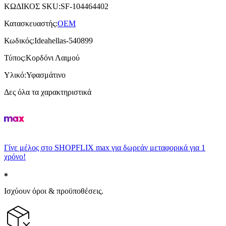
ΚΩΔΙΚΟΣ SKU
:
SF-104464402
Κατασκευαστής
:
OEM
Κωδικός
:
Ideahellas-540899
Τύπος
:
Κορδόνι Λαιμού
Υλικό
:
Υφασμάτινο
Δες όλα τα χαρακτηριστικά
Γίνε μέλος στο SHOPFLIX max για δωρεάν μεταφορικά για 1
χρόνο!
Ισχύουν όροι & προϋποθέσεις.