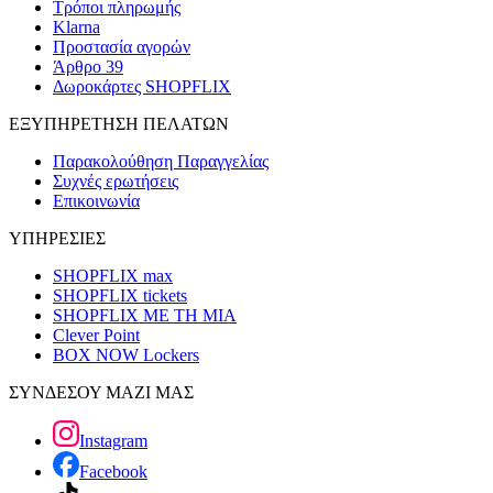
Τρόποι πληρωμής
Klarna
Προστασία αγορών
Άρθρο 39
Δωροκάρτες SHOPFLIX
ΕΞΥΠΗΡΕΤΗΣΗ ΠΕΛΑΤΩΝ
Παρακολούθηση Παραγγελίας
Συχνές ερωτήσεις
Επικοινωνία
ΥΠΗΡΕΣΙΕΣ
SHOPFLIX max
SHOPFLIX tickets
SHOPFLIX ΜΕ ΤΗ ΜΙΑ
Clever Point
BOX NOW Lockers
ΣΥΝΔΕΣΟΥ ΜΑΖΙ ΜΑΣ
Instagram
Facebook