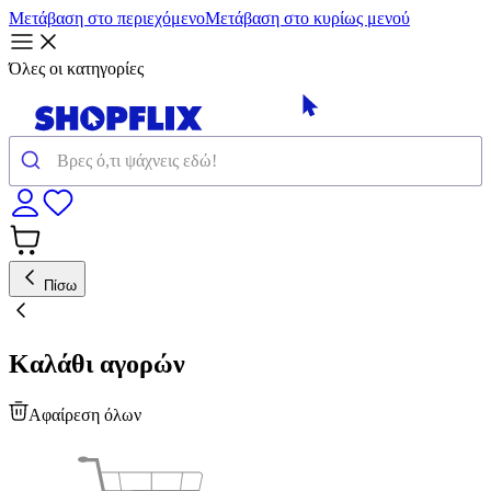
Μετάβαση στο περιεχόμενο
Μετάβαση στο κυρίως μενού
Όλες οι κατηγορίες
Πίσω
Καλάθι αγορών
Αφαίρεση όλων