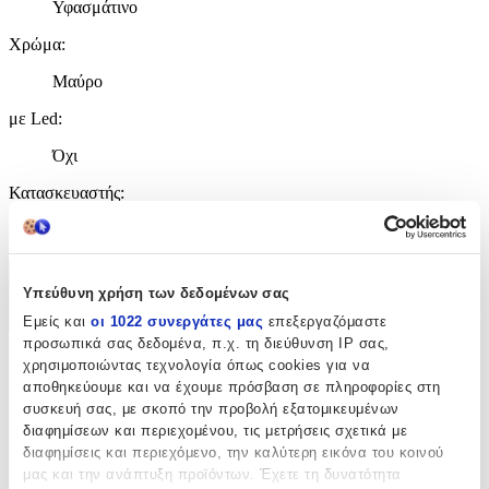
Υφασμάτινο
Χρώμα
:
Μαύρο
με Led
:
Όχι
Κατασκευαστής
:
OEM
Χαρακτηριστικά
Υπεύθυνη χρήση των δεδομένων σας
Εμείς και
οι 1022 συνεργάτες μας
επεξεργαζόμαστε
+
προσωπικά σας δεδομένα, π.χ. τη διεύθυνση IP σας,
Χαρακτηριστικά
χρησιμοποιώντας τεχνολογία όπως cookies για να
αποθηκεύουμε και να έχουμε πρόσβαση σε πληροφορίες στη
συσκευή σας, με σκοπό την προβολή εξατομικευμένων
με Κλειδαριά
:
διαφημίσεων και περιεχομένου, τις μετρήσεις σχετικά με
Όχι
διαφημίσεις και περιεχόμενο, την καλύτερη εικόνα του κοινού
μας και την ανάπτυξη προϊόντων. Έχετε τη δυνατότητα