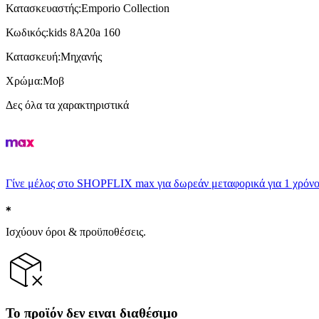
Κατασκευαστής
:
Emporio Collection
Κωδικός
:
kids 8A20a 160
Κατασκευή
:
Μηχανής
Χρώμα
:
Μοβ
Δες όλα τα χαρακτηριστικά
Γίνε μέλος στο SHOPFLIX max για δωρεάν μεταφορικά για 1 χρόνο
Ισχύουν όροι & προϋποθέσεις.
Το προϊόν δεν ειναι διαθέσιμο