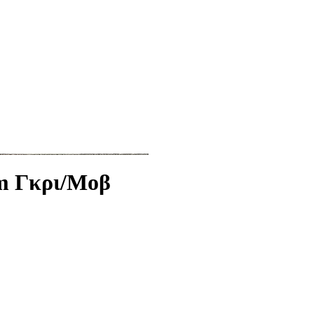
cm Γκρι/Μοβ