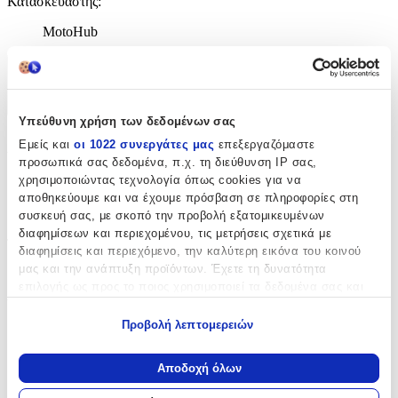
Κατασκευαστής
:
MotoHub
Χαρακτηριστικά
+
Υπεύθυνη χρήση των δεδομένων σας
Χαρακτηριστικά
Εμείς και
οι 1022 συνεργάτες μας
επεξεργαζόμαστε
προσωπικά σας δεδομένα, π.χ. τη διεύθυνση IP σας,
χρησιμοποιώντας τεχνολογία όπως cookies για να
με Κλειδαριά
:
αποθηκεύουμε και να έχουμε πρόσβαση σε πληροφορίες στη
Όχι
συσκευή σας, με σκοπό την προβολή εξατομικευμένων
διαφημίσεων και περιεχομένου, τις μετρήσεις σχετικά με
Τύπος
:
διαφημίσεις και περιεχόμενο, την καλύτερη εικόνα του κοινού
μας και την ανάπτυξη προϊόντων. Έχετε τη δυνατότητα
Μπρελόκ
επιλογής ως προς το ποιος χρησιμοποιεί τα δεδομένα σας και
Υλικό
:
για ποιους σκοπούς.
Προβολή λεπτομερειών
Μεταλλικό
Εάν μας επιτρέπετε, θα θέλαμε επίσης:
Να συλλέξουμε πληροφορίες σχετικά με τη γεωγραφική
με Led
:
Αποδοχή όλων
σας τοποθεσία, οι οποίες μπορεί να είναι ακριβείς σε
Όχι
απόσταση μερικών μέτρων