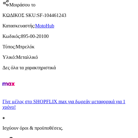
Μοιράσου το
ΚΩΔΙΚΟΣ SKU
:
SF-104461243
Κατασκευαστής
:
MotoHub
Κωδικός
:
895-00-20100
Τύπος
:
Μπρελόκ
Υλικό
:
Μεταλλικό
Δες όλα τα χαρακτηριστικά
Γίνε μέλος στο SHOPFLIX max για δωρεάν μεταφορικά για 1
χρόνο!
Ισχύουν όροι & προϋποθέσεις.