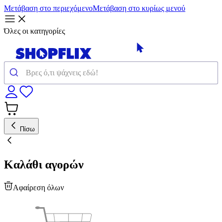
Μετάβαση στο περιεχόμενο
Μετάβαση στο κυρίως μενού
Όλες οι κατηγορίες
Πίσω
Καλάθι αγορών
Αφαίρεση όλων