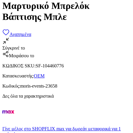
Μαρτυρικό Μπρελόκ
Βάπτισης Μπλε
Αγαπημένα
Σύγκρινέ το
Μοιράσου το
ΚΩΔΙΚΟΣ SKU
:
SF-104460776
Κατασκευαστής
:
OEM
Κωδικός
:
moris-events-23658
Δες όλα τα χαρακτηριστικά
Γίνε μέλος στο SHOPFLIX max για δωρεάν μεταφορικά για 1