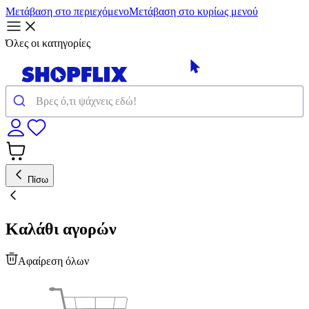
Μετάβαση στο περιεχόμενο
Μετάβαση στο κυρίως μενού
Όλες οι κατηγορίες
Πίσω
Καλάθι αγορών
Αφαίρεση όλων