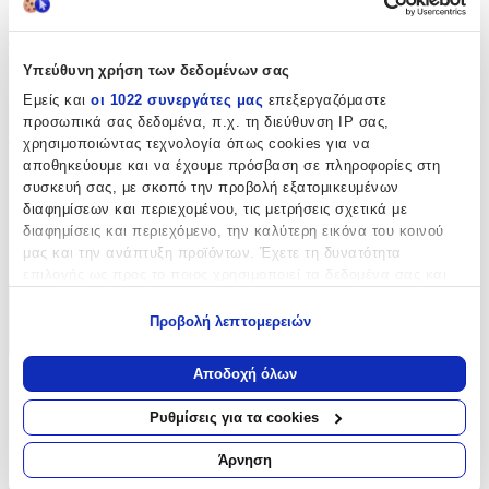
Μαμά-Νονά
Τεμάχια
:
Υπεύθυνη χρήση των δεδομένων σας
1
Εμείς και
οι 1022 συνεργάτες μας
επεξεργαζόμαστε
προσωπικά σας δεδομένα, π.χ. τη διεύθυνση IP σας,
τμχ
Φύλο
:
χρησιμοποιώντας τεχνολογία όπως cookies για να
αποθηκεύουμε και να έχουμε πρόσβαση σε πληροφορίες στη
Unisex
συσκευή σας, με σκοπό την προβολή εξατομικευμένων
διαφημίσεων και περιεχομένου, τις μετρήσεις σχετικά με
Χρώμα
:
διαφημίσεις και περιεχόμενο, την καλύτερη εικόνα του κοινού
μας και την ανάπτυξη προϊόντων. Έχετε τη δυνατότητα
Μπλε
επιλογής ως προς το ποιος χρησιμοποιεί τα δεδομένα σας και
για ποιους σκοπούς.
Χαρακτηριστικά
Προβολή λεπτομερειών
Εάν μας επιτρέπετε, θα θέλαμε επίσης:
+
Να συλλέξουμε πληροφορίες σχετικά με τη γεωγραφική
Αποδοχή όλων
σας τοποθεσία, οι οποίες μπορεί να είναι ακριβείς σε
Χαρακτηριστικά
απόσταση μερικών μέτρων
Ρυθμίσεις για τα cookies
Να αναγνωρίσουμε τη συσκευή σας σαρώνοντας ενεργά
Κατασκευαστής
:
για συγκεκριμένα χαρακτηριστικά (δακτυλικό αποτύπωμα)
Άρνηση
OEM
Μάθετε περισσότερα σχετικά με τον τρόπο επεξεργασίας των