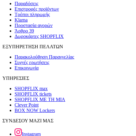
Παραδόσεις
Επιστροφές προϊόντων
Τρόποι πληρωμής
Klarna
Προστασία αγορών
Άρθρο 39
Δωροκάρτες SHOPFLIX
ΕΞΥΠΗΡΕΤΗΣΗ ΠΕΛΑΤΩΝ
Παρακολούθηση Παραγγελίας
Συχνές ερωτήσεις
Επικοινωνία
ΥΠΗΡΕΣΙΕΣ
SHOPFLIX max
SHOPFLIX tickets
SHOPFLIX ΜΕ ΤΗ ΜΙΑ
Clever Point
BOX NOW Lockers
ΣΥΝΔΕΣΟΥ ΜΑΖΙ ΜΑΣ
Instagram