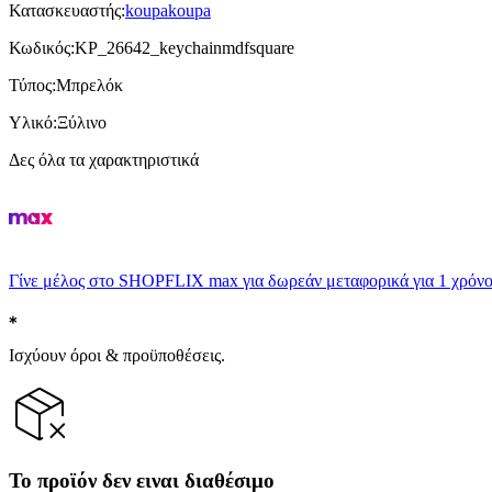
Κατασκευαστής
:
koupakoupa
Κωδικός
:
KP_26642_keychainmdfsquare
Τύπος
:
Μπρελόκ
Υλικό
:
Ξύλινο
Δες όλα τα χαρακτηριστικά
Γίνε μέλος στο SHOPFLIX max για δωρεάν μεταφορικά για 1 χρόνο
Ισχύουν όροι & προϋποθέσεις.
Το προϊόν δεν ειναι διαθέσιμο