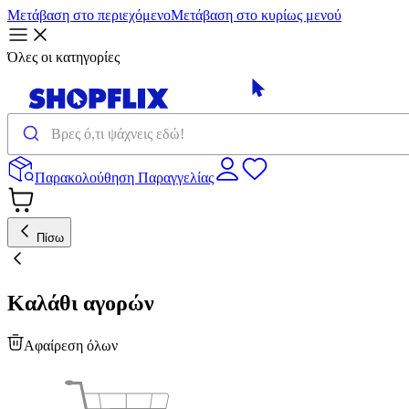
Μετάβαση στο περιεχόμενο
Μετάβαση στο κυρίως μενού
Όλες οι κατηγορίες
Παρακολούθηση Παραγγελίας
Πίσω
Καλάθι αγορών
Αφαίρεση όλων