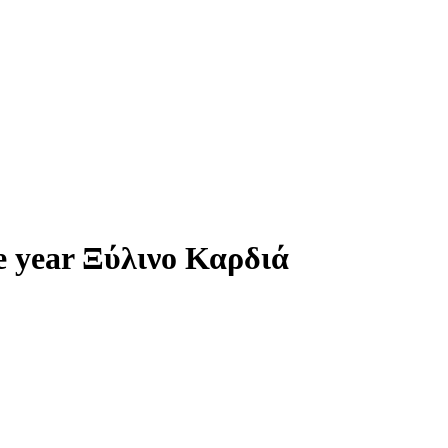
e year Ξύλινο Καρδιά