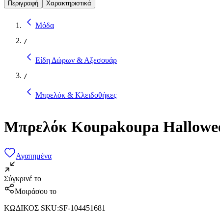
Περιγραφή
Χαρακτηριστικά
Μόδα
/
Είδη Δώρων & Αξεσουάρ
/
Μπρελόκ & Κλειδοθήκες
Μπρελόκ Koupakoupa Halloween 
Αγαπημένα
Σύγκρινέ το
Μοιράσου το
ΚΩΔΙΚΟΣ SKU
:
SF-104451681