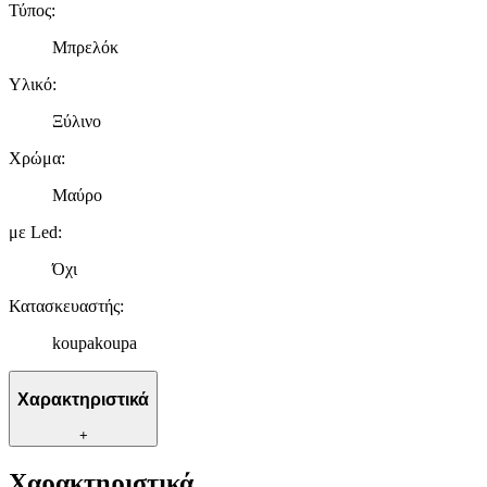
Τύπος
:
Μπρελόκ
Υλικό
:
Ξύλινο
Χρώμα
:
Μαύρο
με Led
:
Όχι
Κατασκευαστής
:
koupakoupa
Χαρακτηριστικά
+
Χαρακτηριστικά