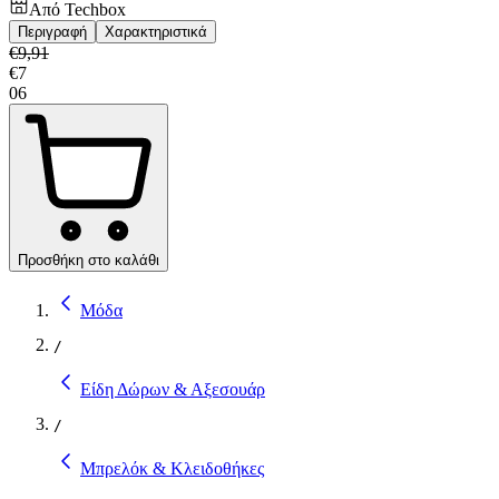
Από
Techbox
Περιγραφή
Χαρακτηριστικά
€
9,91
€
7
06
Προσθήκη στο καλάθι
Μόδα
/
Είδη Δώρων & Αξεσουάρ
/
Μπρελόκ & Κλειδοθήκες