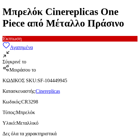
Μπρελόκ Cinereplicas One
Piece από Μέταλλο Πράσινο
Έκπτωση
Αγαπημένα
Σύγκρινέ το
Μοιράσου το
ΚΩΔΙΚΟΣ SKU
:
SF-104449945
Κατασκευαστής
:
Cinereplicas
Κωδικός
:
CR3298
Τύπος
:
Μπρελόκ
Υλικό
:
Μεταλλικό
Δες όλα τα χαρακτηριστικά