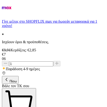
Γίνε μέλος στο SHOPFLIX max για δωρεάν μεταφορικά για 1
χρόνο!
Ισχύουν όροι & προϋποθέσεις.
€
9,91
Κερδίζεις
: €
2,85
€
7
06
Παράδοση 4-9 ημέρες
Πίσω
Βάλε τον ΤΚ σου