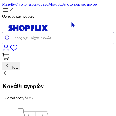
Μετάβαση στο περιεχόμενο
Μετάβαση στο κυρίως μενού
Όλες οι κατηγορίες
Πίσω
Καλάθι αγορών
Αφαίρεση όλων