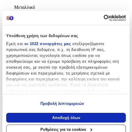
Μεταλλικό
Χρώμα
:
Πράσινο
Υπεύθυνη χρήση των δεδομένων σας
με Led
:
Εμείς και
οι 1022 συνεργάτες μας
επεξεργαζόμαστε
Όχι
προσωπικά σας δεδομένα, π.χ. τη διεύθυνση IP σας,
χρησιμοποιώντας τεχνολογία όπως cookies για να
Χειροποίητο
:
αποθηκεύουμε και να έχουμε πρόσβαση σε πληροφορίες στη
Όχι
συσκευή σας, με σκοπό την προβολή εξατομικευμένων
διαφημίσεων και περιεχομένου, τις μετρήσεις σχετικά με
Κατασκευαστής
:
διαφημίσεις και περιεχόμενο, την καλύτερη εικόνα του κοινού
μας και την ανάπτυξη προϊόντων. Έχετε τη δυνατότητα
Cinereplicas
επιλογής ως προς το ποιος χρησιμοποιεί τα δεδομένα σας και
για ποιους σκοπούς.
Χαρακτηριστικά
Προβολή λεπτομερειών
Εάν μας επιτρέπετε, θα θέλαμε επίσης:
+
Να συλλέξουμε πληροφορίες σχετικά με τη γεωγραφική
Αποδοχή όλων
σας τοποθεσία, οι οποίες μπορεί να είναι ακριβείς σε
Χαρακτηριστικά
απόσταση μερικών μέτρων
Ρυθμίσεις για τα cookies