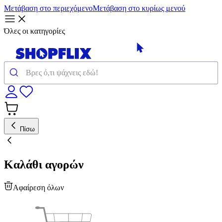
Μετάβαση στο περιεχόμενο
Μετάβαση στο κυρίως μενού
Όλες οι κατηγορίες
Πίσω
Καλάθι αγορών
Αφαίρεση όλων