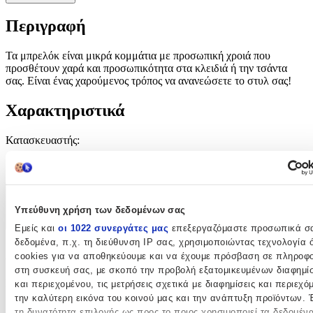
Περιγραφή
Τα μπρελόκ είναι μικρά κομμάτια με προσωπική χροιά που
προσθέτουν χαρά και προσωπικότητα στα κλειδιά ή την τσάντα
σας. Είναι ένας χαρούμενος τρόπος να ανανεώσετε το στυλ σας!
Χαρακτηριστικά
Κατασκευαστής
:
OEM
Χαρακτηριστικά
Υπεύθυνη χρήση των δεδομένων σας
+
Εμείς και
οι 1022 συνεργάτες μας
επεξεργαζόμαστε προσωπικά σ
δεδομένα, π.χ. τη διεύθυνση IP σας, χρησιμοποιώντας τεχνολογία
Χαρακτηριστικά
cookies για να αποθηκεύουμε και να έχουμε πρόσβαση σε πληροφο
στη συσκευή σας, με σκοπό την προβολή εξατομικευμένων διαφημί
Κατασκευαστής
:
και περιεχομένου, τις μετρήσεις σχετικά με διαφημίσεις και περιεχό
την καλύτερη εικόνα του κοινού μας και την ανάπτυξη προϊόντων. 
OEM
τη δυνατότητα επιλογής ως προς το ποιος χρησιμοποιεί τα δεδομέν