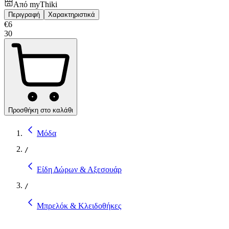
Από
myThiki
Περιγραφή
Χαρακτηριστικά
€
6
30
Προσθήκη στο καλάθι
Μόδα
/
Είδη Δώρων & Αξεσουάρ
/
Μπρελόκ & Κλειδοθήκες