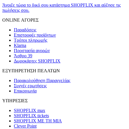
Άνοιξε τώρα το δικό σου κατάστημα SHOPFLIX και αύξησε τις
πωλήσεις σου.
ONLINE ΑΓΟΡΕΣ
Παραδόσεις
Επιστροφές προϊόντων
Τρόποι πληρωμής
Klarna
Προστασία αγορών
Άρθρο 39
Δωροκάρτες SHOPFLIX
ΕΞΥΠΗΡΕΤΗΣΗ ΠΕΛΑΤΩΝ
Παρακολούθηση Παραγγελίας
Συχνές ερωτήσεις
Επικοινωνία
ΥΠΗΡΕΣΙΕΣ
SHOPFLIX max
SHOPFLIX tickets
SHOPFLIX ΜΕ ΤΗ ΜΙΑ
Clever Point