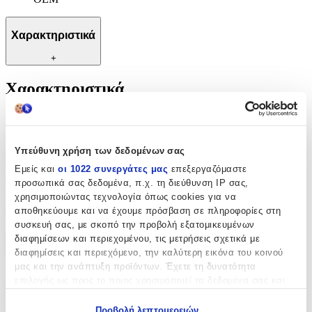
Χαρακτηριστικά
+
Χαρακτηριστικά
Κατασκευαστής
:
OEM
Υπεύθυνη χρήση των δεδομένων σας
Αξιολογήσεις
Εμείς και
οι 1022 συνεργάτες μας
επεξεργαζόμαστε
προσωπικά σας δεδομένα, π.χ. τη διεύθυνση IP σας,
χρησιμοποιώντας τεχνολογία όπως cookies για να
Προς το παρόν δεν υπάρχουν άλλες αξιολογήσεις. Όταν
αποθηκεύουμε και να έχουμε πρόσβαση σε πληροφορίες στη
προστεθούν, θα εμφανιστούν εδώ.
συσκευή σας, με σκοπό την προβολή εξατομικευμένων
διαφημίσεων και περιεχομένου, τις μετρήσεις σχετικά με
Πώς υπολογίζεται η βαθμολογία
διαφημίσεις και περιεχόμενο, την καλύτερη εικόνα του κοινού
Η τελική βαθμολογία βασίζεται αποκλειστικά σε κριτικές χρηστών
μας και την ανάπτυξη προϊόντων. Έχετε τη δυνατότητα
που έχουν πραγματοποιήσει αγορά μέσω SHOPFLIX ή έχουν
επιλογής ως προς το ποιος χρησιμοποιεί τα δεδομένα σας και
επιβεβαιώσει την αγορά τους.
για ποιους σκοπούς.
Γράψου στο Νewsletter μας για νέα & προσφορές!
Προβολή λεπτομερειών