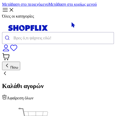
Μετάβαση στο περιεχόμενο
Μετάβαση στο κυρίως μενού
Όλες οι κατηγορίες
Πίσω
Καλάθι αγορών
Αφαίρεση όλων