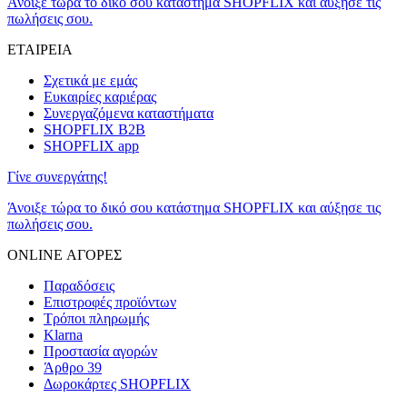
Άνοιξε τώρα το δικό σου κατάστημα SHOPFLIX και αύξησε τις
πωλήσεις σου.
ΕΤΑΙΡΕΙΑ
Σχετικά με εμάς
Ευκαιρίες καριέρας
Συνεργαζόμενα καταστήματα
SHOPFLIX B2B
SHOPFLIX app
Γίνε συνεργάτης!
Άνοιξε τώρα το δικό σου κατάστημα SHOPFLIX και αύξησε τις
πωλήσεις σου.
ONLINE ΑΓΟΡΕΣ
Παραδόσεις
Επιστροφές προϊόντων
Τρόποι πληρωμής
Klarna
Προστασία αγορών
Άρθρο 39
Δωροκάρτες SHOPFLIX