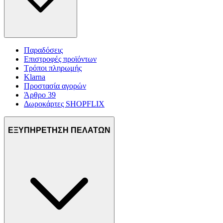
μας και την ανάπτυξη προϊόντων. Επίσης, κοινοποιούμε
πληροφορίες σχετικά με την από μέρους σας χρήση της
τοποθεσίας μας στους συνεργάτες μέσων κοινωνικής
δικτύωσης, διαφημίσεων και ανάλυσης.
Παραδόσεις
Επιστροφές προϊόντων
Τρόποι πληρωμής
Klarna
Προστασία αγορών
Άρθρο 39
Δωροκάρτες SHOPFLIX
ΕΞΥΠΗΡΕΤΗΣΗ ΠΕΛΑΤΩΝ