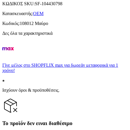
ΚΩΔΙΚΟΣ SKU
:
SF-104430798
Κατασκευαστής
:
OEM
Κωδικός
:
108012 Μαύρο
Δες όλα τα χαρακτηριστικά
Γίνε μέλος στο SHOPFLIX max για δωρεάν μεταφορικά για 1
χρόνο!
Ισχύουν όροι & προϋποθέσεις.
Το προϊόν δεν ειναι διαθέσιμο