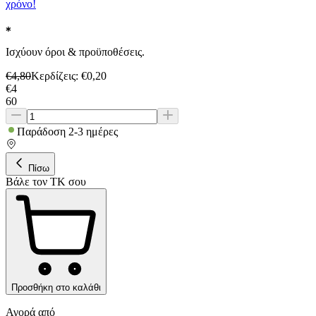
χρόνο!
Ισχύουν όροι & προϋποθέσεις.
€
4,80
Κερδίζεις
: €
0,20
€
4
60
Παράδοση 2-3 ημέρες
Πίσω
Βάλε τον ΤΚ σου
Προσθήκη στο καλάθι
Αγορά από