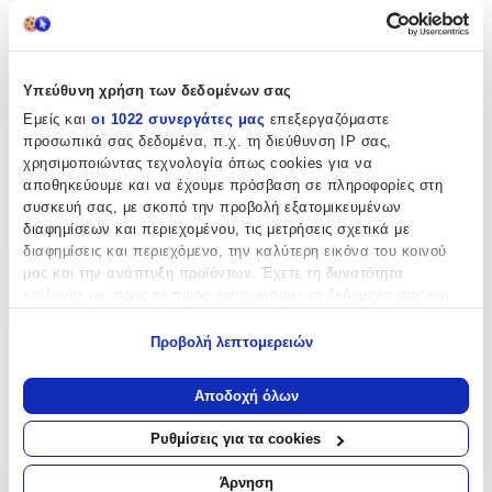
Περιγραφή
Τα μπρελόκ είναι μικρά κομμάτια με προσωπική χροιά που
προσθέτουν χαρά και προσωπικότητα στα κλειδιά ή την τσάντα
σας. Είναι ένας χαρούμενος τρόπος να ανανεώσετε το στυλ σας!
Υπεύθυνη χρήση των δεδομένων σας
Εμείς και
οι 1022 συνεργάτες μας
επεξεργαζόμαστε
Χαρακτηριστικά
προσωπικά σας δεδομένα, π.χ. τη διεύθυνση IP σας,
χρησιμοποιώντας τεχνολογία όπως cookies για να
Κατασκευαστής
:
αποθηκεύουμε και να έχουμε πρόσβαση σε πληροφορίες στη
συσκευή σας, με σκοπό την προβολή εξατομικευμένων
OEM
διαφημίσεων και περιεχομένου, τις μετρήσεις σχετικά με
διαφημίσεις και περιεχόμενο, την καλύτερη εικόνα του κοινού
μας και την ανάπτυξη προϊόντων. Έχετε τη δυνατότητα
Χαρακτηριστικά
επιλογής ως προς το ποιος χρησιμοποιεί τα δεδομένα σας και
+
για ποιους σκοπούς.
Προβολή λεπτομερειών
Χαρακτηριστικά
Εάν μας επιτρέπετε, θα θέλαμε επίσης:
Να συλλέξουμε πληροφορίες σχετικά με τη γεωγραφική
Αποδοχή όλων
Κατασκευαστής
:
σας τοποθεσία, οι οποίες μπορεί να είναι ακριβείς σε
απόσταση μερικών μέτρων
Ρυθμίσεις για τα cookies
OEM
Να αναγνωρίσουμε τη συσκευή σας σαρώνοντας ενεργά
για συγκεκριμένα χαρακτηριστικά (δακτυλικό αποτύπωμα)
Άρνηση
Αξιολογήσεις