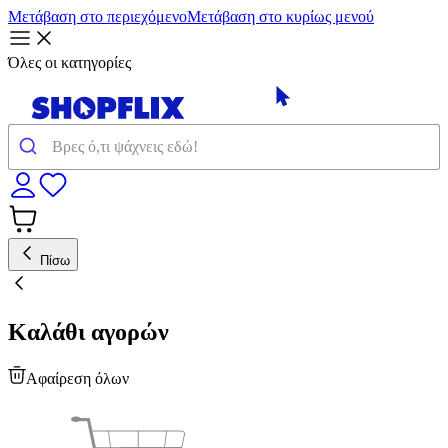
Μετάβαση στο περιεχόμενο
Μετάβαση στο κυρίως μενού
Όλες οι κατηγορίες
Πίσω
Καλάθι αγορών
Αφαίρεση όλων