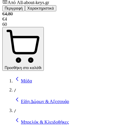
Από
All-about-keys.gr
Περιγραφή
Χαρακτηριστικά
€
4,80
€
4
60
Προσθήκη στο καλάθι
Μόδα
/
Είδη Δώρων & Αξεσουάρ
/
Μπρελόκ & Κλειδοθήκες