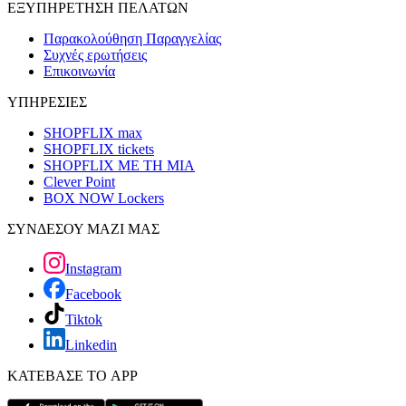
ΕΞΥΠΗΡΕΤΗΣΗ ΠΕΛΑΤΩΝ
Παρακολούθηση Παραγγελίας
Συχνές ερωτήσεις
Επικοινωνία
ΥΠΗΡΕΣΙΕΣ
SHOPFLIX max
SHOPFLIX tickets
SHOPFLIX ΜΕ ΤΗ ΜΙΑ
Clever Point
BOX NOW Lockers
ΣΥΝΔΕΣΟΥ ΜΑΖΙ ΜΑΣ
Instagram
Facebook
Tiktok
Linkedin
ΚΑΤΕΒΑΣΕ ΤΟ APP