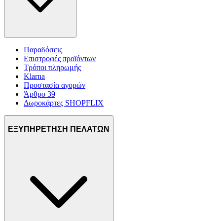
μας και την ανάπτυξη προϊόντων. Επίσης, κοινοποιούμε
πληροφορίες σχετικά με την από μέρους σας χρήση της
τοποθεσίας μας στους συνεργάτες μέσων κοινωνικής
δικτύωσης, διαφημίσεων και ανάλυσης.
Παραδόσεις
Επιστροφές προϊόντων
Τρόποι πληρωμής
Klarna
Προστασία αγορών
Άρθρο 39
Δωροκάρτες SHOPFLIX
ΕΞΥΠΗΡΕΤΗΣΗ ΠΕΛΑΤΩΝ