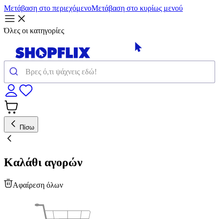
Μετάβαση στο περιεχόμενο
Μετάβαση στο κυρίως μενού
Όλες οι κατηγορίες
Πίσω
Καλάθι αγορών
Αφαίρεση όλων