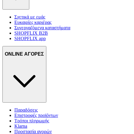
Σχετικά με εμάς
Ευκαιρίες καριέρας
Συνεργαζόμενα καταστήματα
SHOPFLIX B2B
SHOPFLIX app
ONLINE ΑΓΟΡΕΣ
Παραδόσεις
Επιστροφές προϊόντων
Τρόποι πληρωμής
Klarna
Προστασία αγορών