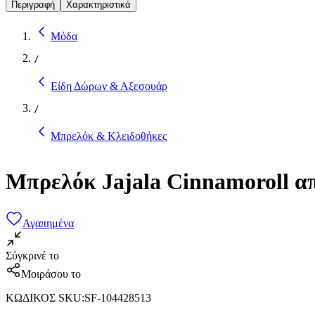
Περιγραφή
Χαρακτηριστικά
Μόδα
/
Είδη Δώρων & Αξεσουάρ
/
Μπρελόκ & Κλειδοθήκες
Μπρελόκ Jajala Cinnamoroll α
Αγαπημένα
Σύγκρινέ το
Μοιράσου το
ΚΩΔΙΚΟΣ SKU
:
SF-104428513