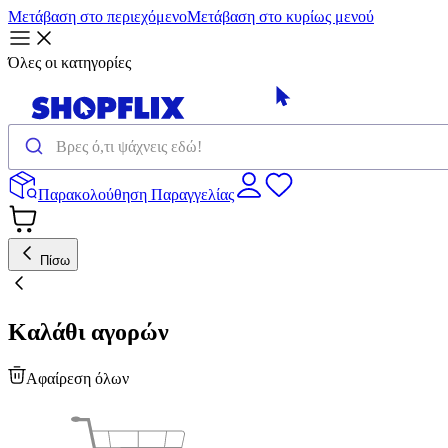
Μετάβαση στο περιεχόμενο
Μετάβαση στο κυρίως μενού
Όλες οι κατηγορίες
Παρακολούθηση Παραγγελίας
Πίσω
Καλάθι αγορών
Αφαίρεση όλων