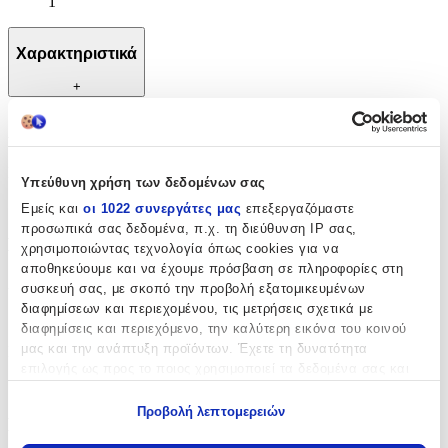
1
Χαρακτηριστικά
+
Χαρακτηριστικά
Κατασκευαστής
:
Υπεύθυνη χρήση των δεδομένων σας
Maxi
Εμείς και
οι 1022 συνεργάτες μας
επεξεργαζόμαστε
προσωπικά σας δεδομένα, π.χ. τη διεύθυνση IP σας,
Βασικά Χαρακτηριστικά
χρησιμοποιώντας τεχνολογία όπως cookies για να
αποθηκεύουμε και να έχουμε πρόσβαση σε πληροφορίες στη
Χρώμα
:
συσκευή σας, με σκοπό την προβολή εξατομικευμένων
διαφημίσεων και περιεχομένου, τις μετρήσεις σχετικά με
Πορτοκαλί
διαφημίσεις και περιεχόμενο, την καλύτερη εικόνα του κοινού
μας και την ανάπτυξη προϊόντων. Έχετε τη δυνατότητα
Είδος
:
επιλογής ως προς το ποιος χρησιμοποιεί τα δεδομένα σας και
Χαρτοπετσέτα
για ποιους σκοπούς.
Προβολή λεπτομερειών
Ποσότητα
Εάν μας επιτρέπετε, θα θέλαμε επίσης: