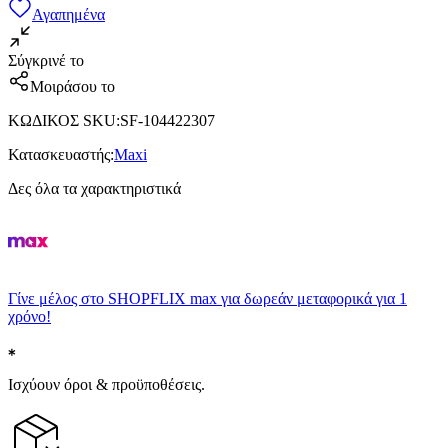
Αγαπημένα
Σύγκρινέ το
Μοιράσου το
ΚΩΔΙΚΟΣ SKU
:
SF-104422307
Κατασκευαστής
:
Maxi
Δες όλα τα χαρακτηριστικά
Γίνε μέλος στο SHOPFLIX max για δωρεάν μεταφορικά για 1
χρόνο!
Ισχύουν όροι & προϋποθέσεις.