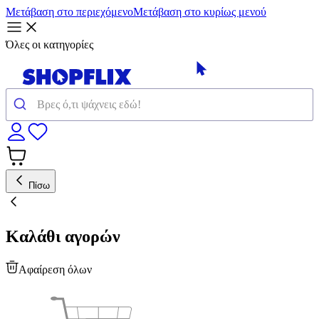
Μετάβαση στο περιεχόμενο
Μετάβαση στο κυρίως μενού
Όλες οι κατηγορίες
Πίσω
Καλάθι αγορών
Αφαίρεση όλων