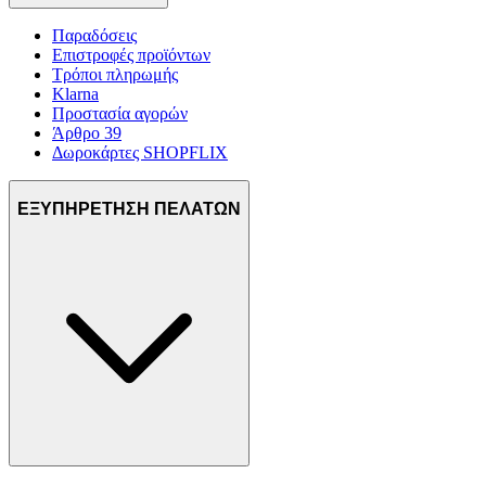
Παραδόσεις
Επιστροφές προϊόντων
Τρόποι πληρωμής
Klarna
Προστασία αγορών
Άρθρο 39
Δωροκάρτες SHOPFLIX
ΕΞΥΠΗΡΕΤΗΣΗ ΠΕΛΑΤΩΝ