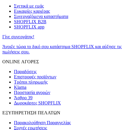
Σχετικά με εμάς
Ευκαιρίες καριέρας
Συνεργαζόμενα καταστήματα
SHOPFLIX B2B
SHOPFLIX app
Γίνε συνεργάτης!
Άνοιξε τώρα το δικό σου κατάστημα SHOPFLIX και αύξησε τις
πωλήσεις σου.
ONLINE ΑΓΟΡΕΣ
Παραδόσεις
Επιστροφές προϊόντων
Τρόποι πληρωμής
Klarna
Προστασία αγορών
Άρθρο 39
Δωροκάρτες SHOPFLIX
ΕΞΥΠΗΡΕΤΗΣΗ ΠΕΛΑΤΩΝ
Παρακολούθηση Παραγγελίας
Συχνές ερωτήσεις