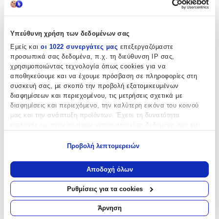
Χαρακτηριστικά
+
Υπεύθυνη χρήση των δεδομένων σας
Χαρακτηριστικά
Εμείς και
οι 1022 συνεργάτες μας
επεξεργαζόμαστε
προσωπικά σας δεδομένα, π.χ. τη διεύθυνση IP σας,
χρησιμοποιώντας τεχνολογία όπως cookies για να
Τύπος
:
αποθηκεύουμε και να έχουμε πρόσβαση σε πληροφορίες στη
Μπρελόκ
συσκευή σας, με σκοπό την προβολή εξατομικευμένων
διαφημίσεων και περιεχομένου, τις μετρήσεις σχετικά με
Υλικό
:
διαφημίσεις και περιεχόμενο, την καλύτερη εικόνα του κοινού
μας και την ανάπτυξη προϊόντων. Έχετε τη δυνατότητα
Μεταλλικό
επιλογής ως προς το ποιος χρησιμοποιεί τα δεδομένα σας και
Χρώμα
:
για ποιους σκοπούς.
Προβολή λεπτομερειών
Ασημί
Εάν μας επιτρέπετε, θα θέλαμε επίσης:
Να συλλέξουμε πληροφορίες σχετικά με τη γεωγραφική
Κατασκευαστής
:
Αποδοχή όλων
σας τοποθεσία, οι οποίες μπορεί να είναι ακριβείς σε
FantazyStores
απόσταση μερικών μέτρων
Ρυθμίσεις για τα cookies
Να αναγνωρίσουμε τη συσκευή σας σαρώνοντας ενεργά
Αξιολογήσεις
για συγκεκριμένα χαρακτηριστικά (δακτυλικό αποτύπωμα)
Άρνηση
Μάθετε περισσότερα σχετικά με τον τρόπο επεξεργασίας των