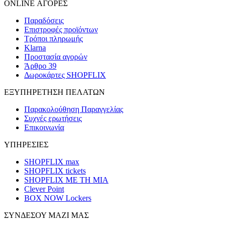
ONLINE ΑΓΟΡΕΣ
Παραδόσεις
Επιστροφές προϊόντων
Τρόποι πληρωμής
Klarna
Προστασία αγορών
Άρθρο 39
Δωροκάρτες SHOPFLIX
ΕΞΥΠΗΡΕΤΗΣΗ ΠΕΛΑΤΩΝ
Παρακολούθηση Παραγγελίας
Συχνές ερωτήσεις
Επικοινωνία
ΥΠΗΡΕΣΙΕΣ
SHOPFLIX max
SHOPFLIX tickets
SHOPFLIX ΜΕ ΤΗ ΜΙΑ
Clever Point
BOX NOW Lockers
ΣΥΝΔΕΣΟΥ ΜΑΖΙ ΜΑΣ