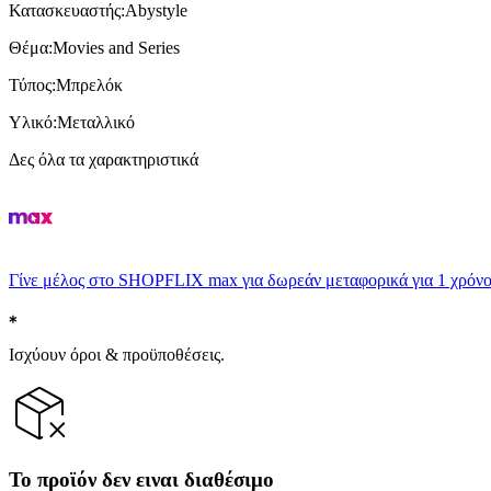
Κατασκευαστής
:
Abystyle
Θέμα
:
Movies and Series
Τύπος
:
Μπρελόκ
Υλικό
:
Μεταλλικό
Δες όλα τα χαρακτηριστικά
Γίνε μέλος στο SHOPFLIX max για δωρεάν μεταφορικά για 1 χρόνο
Ισχύουν όροι & προϋποθέσεις.
Το προϊόν δεν ειναι διαθέσιμο