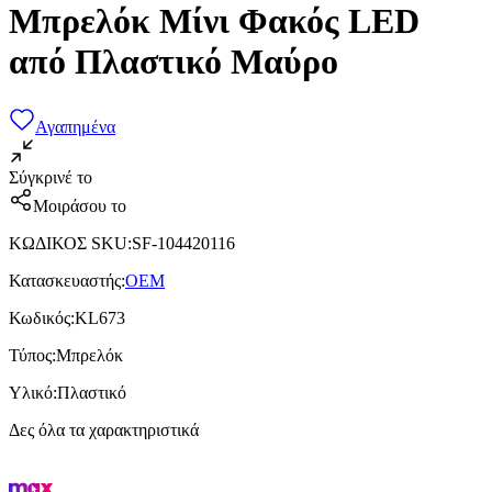
Μπρελόκ Μίνι Φακός LED
από Πλαστικό Μαύρο
Αγαπημένα
Σύγκρινέ το
Μοιράσου το
ΚΩΔΙΚΟΣ SKU
:
SF-104420116
Κατασκευαστής
:
OEM
Κωδικός
:
KL673
Τύπος
:
Μπρελόκ
Υλικό
:
Πλαστικό
Δες όλα τα χαρακτηριστικά