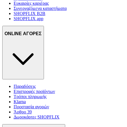
Ευκαιρίες καριέρας
Συνεργαζόμενα καταστήματα
SHOPFLIX B2B
SHOPFLIX app
ONLINE ΑΓΟΡΕΣ
Παραδόσεις
Επιστροφές προϊόντων
Τρόποι πληρωμής
Klarna
Προστασία αγορών
Άρθρο 39
Δωροκάρτες SHOPFLIX