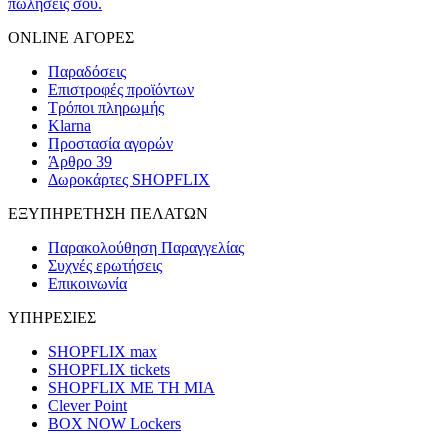
πωλήσεις σου.
ONLINE ΑΓΟΡΕΣ
Παραδόσεις
Επιστροφές προϊόντων
Τρόποι πληρωμής
Klarna
Προστασία αγορών
Άρθρο 39
Δωροκάρτες SHOPFLIX
ΕΞΥΠΗΡΕΤΗΣΗ ΠΕΛΑΤΩΝ
Παρακολούθηση Παραγγελίας
Συχνές ερωτήσεις
Επικοινωνία
ΥΠΗΡΕΣΙΕΣ
SHOPFLIX max
SHOPFLIX tickets
SHOPFLIX ΜΕ ΤΗ ΜΙΑ
Clever Point
BOX NOW Lockers