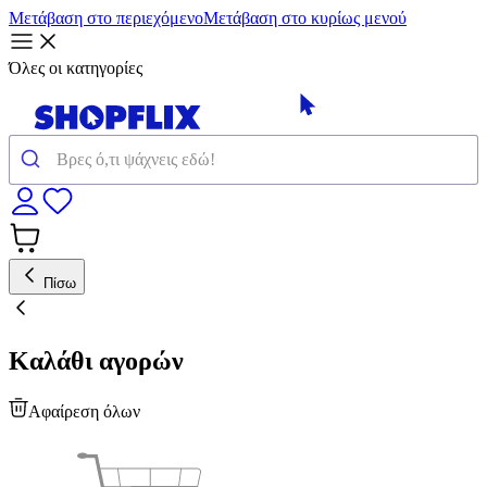
Μετάβαση στο περιεχόμενο
Μετάβαση στο κυρίως μενού
Όλες οι κατηγορίες
Πίσω
Καλάθι αγορών
Αφαίρεση όλων