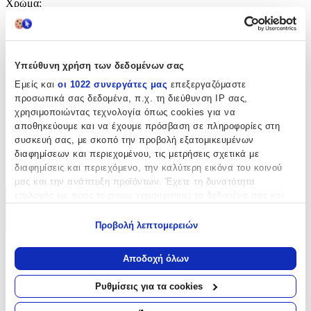
Χρώμα
:
Μαύρο
με Led
:
Υπεύθυνη χρήση των δεδομένων σας
Ναι
Εμείς και
οι 1022 συνεργάτες μας
επεξεργαζόμαστε
Χειροποίητο
:
προσωπικά σας δεδομένα, π.χ. τη διεύθυνση IP σας,
χρησιμοποιώντας τεχνολογία όπως cookies για να
Όχι
αποθηκεύουμε και να έχουμε πρόσβαση σε πληροφορίες στη
συσκευή σας, με σκοπό την προβολή εξατομικευμένων
Κατασκευαστής
:
διαφημίσεων και περιεχομένου, τις μετρήσεις σχετικά με
διαφημίσεις και περιεχόμενο, την καλύτερη εικόνα του κοινού
OEM
μας και την ανάπτυξη προϊόντων. Έχετε τη δυνατότητα
επιλογής ως προς το ποιος χρησιμοποιεί τα δεδομένα σας και
Χαρακτηριστικά
για ποιους σκοπούς.
Προβολή λεπτομερειών
+
Εάν μας επιτρέπετε, θα θέλαμε επίσης:
Να συλλέξουμε πληροφορίες σχετικά με τη γεωγραφική
Χαρακτηριστικά
Αποδοχή όλων
σας τοποθεσία, οι οποίες μπορεί να είναι ακριβείς σε
απόσταση μερικών μέτρων
Ρυθμίσεις για τα cookies
με Κλειδαριά
:
Να αναγνωρίσουμε τη συσκευή σας σαρώνοντας ενεργά
για συγκεκριμένα χαρακτηριστικά (δακτυλικό αποτύπωμα)
Όχι