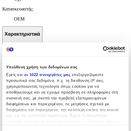
Κατασκευαστής
:
OEM
Χαρακτηριστικά
+
Χαρακτηριστικά
Υπεύθυνη χρήση των δεδομένων σας
με Κλειδαριά
:
Εμείς και
οι 1022 συνεργάτες μας
επεξεργαζόμαστε
Όχι
προσωπικά σας δεδομένα, π.χ. τη διεύθυνση IP σας,
χρησιμοποιώντας τεχνολογία όπως cookies για να
Τύπος
:
αποθηκεύουμε και να έχουμε πρόσβαση σε πληροφορίες στη
συσκευή σας, με σκοπό την προβολή εξατομικευμένων
Μπρελόκ
διαφημίσεων και περιεχομένου, τις μετρήσεις σχετικά με
Υλικό
:
διαφημίσεις και περιεχόμενο, την καλύτερη εικόνα του κοινού
μας και την ανάπτυξη προϊόντων. Έχετε τη δυνατότητα
Υφασμάτινο
επιλογής ως προς το ποιος χρησιμοποιεί τα δεδομένα σας και
για ποιους σκοπούς.
Χρώμα
: