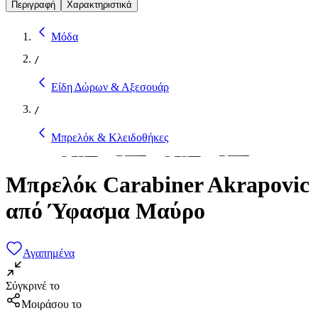
Περιγραφή
Χαρακτηριστικά
Μόδα
/
Είδη Δώρων & Αξεσουάρ
/
Μπρελόκ & Κλειδοθήκες
Μπρελόκ Carabiner Akrapovic
από Ύφασμα Μαύρο
Αγαπημένα
Σύγκρινέ το
Μοιράσου το