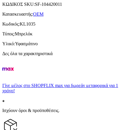
ΚΩΔΙΚΟΣ SKU
:
SF-104420011
Κατασκευαστής
:
OEM
Κωδικός
:
KL1035
Τύπος
:
Μπρελόκ
Υλικό
:
Υφασμάτινο
Δες όλα τα χαρακτηριστικά
Γίνε μέλος στο SHOPFLIX max για δωρεάν μεταφορικά για 1
χρόνο!
Ισχύουν όροι & προϋποθέσεις.