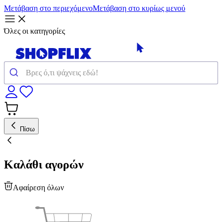
Μετάβαση στο περιεχόμενο
Μετάβαση στο κυρίως μενού
Όλες οι κατηγορίες
Πίσω
Καλάθι αγορών
Αφαίρεση όλων