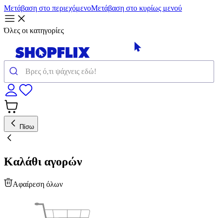
Μετάβαση στο περιεχόμενο
Μετάβαση στο κυρίως μενού
Όλες οι κατηγορίες
Πίσω
Καλάθι αγορών
Αφαίρεση όλων