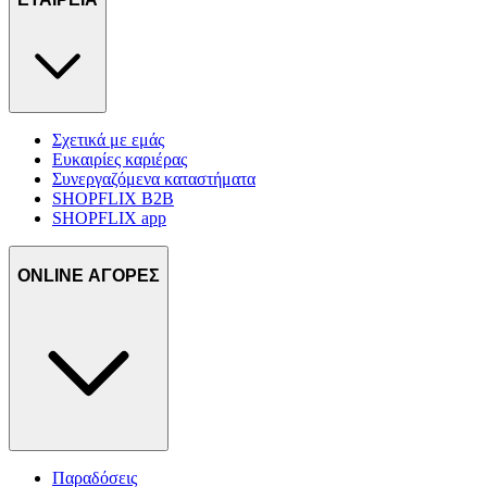
cookies για να αποθηκεύουμε και να έχουμε πρόσβαση σε πληροφο
στη συσκευή σας, με σκοπό την προβολή εξατομικευμένων διαφημί
και περιεχομένου, τις μετρήσεις σχετικά με διαφημίσεις και περιεχό
την καλύτερη εικόνα του κοινού μας και την ανάπτυξη
προϊόντων. Επίσης, κοινοποιούμε πληροφορίες σχετικά με την από
μέρους σας χρήση της τοποθεσίας μας στους συνεργάτες μέσων
κοινωνικής δικτύωσης, διαφημίσεων και ανάλυσης.
Σχετικά με εμάς
Ευκαιρίες καριέρας
Συνεργαζόμενα καταστήματα
SHOPFLIX B2B
SHOPFLIX app
ONLINE ΑΓΟΡΕΣ
Παραδόσεις