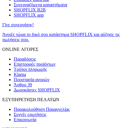
Συνεργαζόμενα καταστήματα
SHOPFLIX B2B
SHOPFLIX app
Γίνε συνεργάτης!
Άνοιξε τώρα το δικό σου κατάστημα SHOPFLIX και αύξησε τις
πωλήσεις σου.
ONLINE ΑΓΟΡΕΣ
Παραδόσεις
Επιστροφές προϊόντων
Τρόποι πληρωμής
Klarna
Προστασία αγορών
Άρθρο 39
Δωροκάρτες SHOPFLIX
ΕΞΥΠΗΡΕΤΗΣΗ ΠΕΛΑΤΩΝ
Παρακολούθηση Παραγγελίας
Συχνές ερωτήσεις
Επικοινωνία