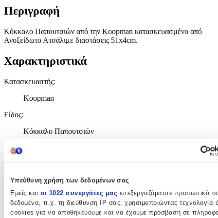
Περιγραφή
Κόκκαλο Παπουτσιών από την Koopman κατασκευασμένο από
Ανοξείδωτο Ατσάλιμε διαστάσεις 51x4cm.
Χαρακτηριστικά
Κατασκευαστής
:
Koopman
Είδος
:
Κόκκαλο Παπουτσιών
Χαρακτηριστικά
+
Υπεύθυνη χρήση των δεδομένων σας
Χαρακτηριστικά
Εμείς και
οι 1022 συνεργάτες μας
επεξεργαζόμαστε προσωπικά σ
δεδομένα, π.χ. τη διεύθυνση IP σας, χρησιμοποιώντας τεχνολογία
cookies για να αποθηκεύουμε και να έχουμε πρόσβαση σε πληροφο
Κατασκευαστής
: