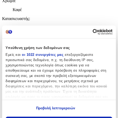
Χρώμα
:
Καφέ
Κατασκευαστής
:
Bartuggi
Χαρακτηριστικά
Υπεύθυνη χρήση των δεδομένων σας
+
Εμείς και
οι 1022 συνεργάτες μας
επεξεργαζόμαστε
Χαρακτηριστικά
προσωπικά σας δεδομένα, π.χ. τη διεύθυνση IP σας,
χρησιμοποιώντας τεχνολογία όπως cookies για να
αποθηκεύουμε και να έχουμε πρόσβαση σε πληροφορίες στη
Θέμα
:
συσκευή σας, με σκοπό την προβολή εξατομικευμένων
διαφημίσεων και περιεχομένου, τις μετρήσεις σχετικά με
Αυτοκίνητα
διαφημίσεις και περιεχόμενο, την καλύτερη εικόνα του κοινού
Τύπος
:
μας και την ανάπτυξη προϊόντων. Έχετε τη δυνατότητα
επιλογής ως προς το ποιος χρησιμοποιεί τα δεδομένα σας και
Μπρελόκ
για ποιους σκοπούς.
Υλικό
:
Προβολή λεπτομερειών
Εάν μας επιτρέπετε, θα θέλαμε επίσης:
Δερμάτινο