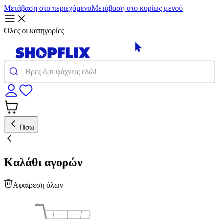
Μετάβαση στο περιεχόμενο
Μετάβαση στο κυρίως μενού
Όλες οι κατηγορίες
Πίσω
Καλάθι αγορών
Αφαίρεση όλων