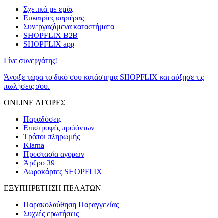
Σχετικά με εμάς
Ευκαιρίες καριέρας
Συνεργαζόμενα καταστήματα
SHOPFLIX B2B
SHOPFLIX app
Γίνε συνεργάτης!
Άνοιξε τώρα το δικό σου κατάστημα SHOPFLIX και αύξησε τις
πωλήσεις σου.
ONLINE ΑΓΟΡΕΣ
Παραδόσεις
Επιστροφές προϊόντων
Τρόποι πληρωμής
Klarna
Προστασία αγορών
Άρθρο 39
Δωροκάρτες SHOPFLIX
ΕΞΥΠΗΡΕΤΗΣΗ ΠΕΛΑΤΩΝ
Παρακολούθηση Παραγγελίας
Συχνές ερωτήσεις