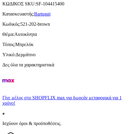
ΚΩΔΙΚΟΣ SKU
:
SF-104415400
Κατασκευαστής
:
Bartuggi
Κωδικός
:
521-202-brown
Θέμα
:
Αυτοκίνητα
Τύπος
:
Μπρελόκ
Υλικό
:
Δερμάτινο
Δες όλα τα χαρακτηριστικά
Γίνε μέλος στο SHOPFLIX max για δωρεάν μεταφορικά για 1
χρόνο!
Ισχύουν όροι & προϋποθέσεις.