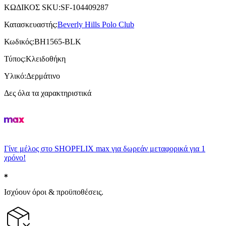
ΚΩΔΙΚΟΣ SKU
:
SF-104409287
Κατασκευαστής
:
Beverly Hills Polo Club
Κωδικός
:
BH1565-BLK
Τύπος
:
Κλειδοθήκη
Υλικό
:
Δερμάτινο
Δες όλα τα χαρακτηριστικά
Γίνε μέλος στο SHOPFLIX max για δωρεάν μεταφορικά για 1
χρόνο!
Ισχύουν όροι & προϋποθέσεις.