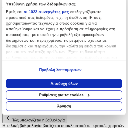
Υπεύθυνη χρήση των δεδομένων σας
Τύπος
:
Εμείς και
οι 1022 συνεργάτες μας
επεξεργαζόμαστε
προσωπικά σας δεδομένα, π.χ. τη διεύθυνση IP σας,
Κλειδοθήκη
χρησιμοποιώντας τεχνολογία όπως cookies για να
Υλικό
:
αποθηκεύουμε και να έχουμε πρόσβαση σε πληροφορίες στη
συσκευή σας, με σκοπό την προβολή εξατομικευμένων
Δερμάτινο
διαφημίσεων και περιεχομένου, τις μετρήσεις σχετικά με
διαφημίσεις και περιεχόμενο, την καλύτερη εικόνα του κοινού
Χρώμα
:
μας και την ανάπτυξη προϊόντων. Έχετε τη δυνατότητα
Μαύρο
επιλογής ως προς το ποιος χρησιμοποιεί τα δεδομένα σας και
για ποιους σκοπούς.
Κατασκευαστής
:
Προβολή λεπτομερειών
Εάν μας επιτρέπετε, θα θέλαμε επίσης:
Beverly Hills Polo Club
Να συλλέξουμε πληροφορίες σχετικά με τη γεωγραφική
Αποδοχή όλων
σας τοποθεσία, οι οποίες μπορεί να είναι ακριβείς σε
Αξιολογήσεις
απόσταση μερικών μέτρων
Ρυθμίσεις για τα cookies
Να αναγνωρίσουμε τη συσκευή σας σαρώνοντας ενεργά
Προς το παρόν δεν υπάρχουν άλλες αξιολογήσεις. Όταν
για συγκεκριμένα χαρακτηριστικά (δακτυλικό αποτύπωμα)
προστεθούν, θα εμφανιστούν εδώ.
Άρνηση
Μάθετε περισσότερα σχετικά με τον τρόπο επεξεργασίας των
προσωπικών σας δεδομένων και καθορίστε τις προτιμήσεις σας
Πώς υπολογίζεται η βαθμολογία
στην
ενότητα “Λεπτομέρειες”
. Μπορείτε να αλλάξετε ή να
Η τελική βαθμολογία βασίζεται αποκλειστικά σε κριτικές χρηστών
ανακαλέσετε τη συγκατάθεσή σας ανά πάσα στιγμή από τη