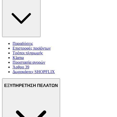
Παραδόσεις
Επιστροφές προϊόντων
Τρόποι πληρωμής
Klarna
Προστασία αγορών
Άρθρο 39
Δωροκάρτες SHOPFLIX
ΕΞΥΠΗΡΕΤΗΣΗ ΠΕΛΑΤΩΝ