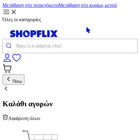
Μετάβαση στο περιεχόμενο
Μετάβαση στο κυρίως μενού
Όλες οι κατηγορίες
Πίσω
Καλάθι αγορών
Αφαίρεση όλων