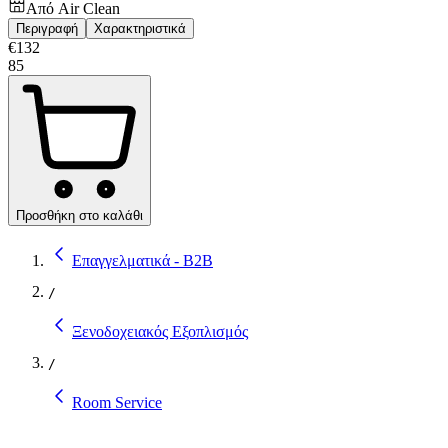
Από
Air Clean
Περιγραφή
Χαρακτηριστικά
€
132
85
Προσθήκη στο καλάθι
Επαγγελματικά - B2B
/
Ξενοδοχειακός Εξοπλισμός
/
Room Service