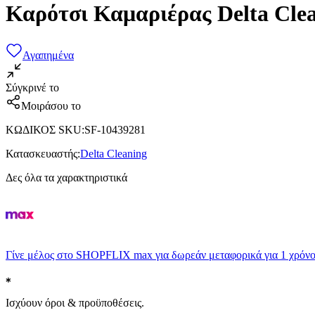
Καρότσι Καμαριέρας Delta Cle
Αγαπημένα
Σύγκρινέ το
Μοιράσου το
ΚΩΔΙΚΟΣ SKU
:
SF-10439281
Κατασκευαστής
:
Delta Cleaning
Δες όλα τα χαρακτηριστικά
Γίνε μέλος στο SHOPFLIX max για δωρεάν μεταφορικά για 1 χρόνο
Ισχύουν όροι & προϋποθέσεις.