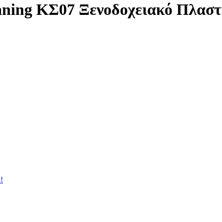
aning ΚΣ07 Ξενοδοχειακό Πλασ
!