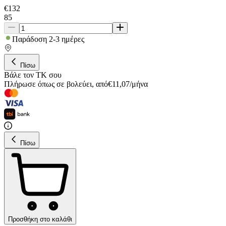
€
132
85
Παράδοση 2-3 ημέρες
Πίσω
Βάλε τον ΤΚ σου
Πλήρωσε όπως σε βολεύει
,
από
€
11,07
/
μήνα
Πίσω
Προσθήκη στο καλάθι