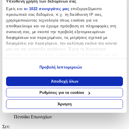
Υπεύθυνη χρήση των δεδομένων σας
Τεμάχια
:
Εμείς και
οι 1022 συνεργάτες μας
επεξεργαζόμαστε
1
προσωπικά σας δεδομένα, π.χ. τη διεύθυνση IP σας,
χρησιμοποιώντας τεχνολογία όπως cookies για να
τμχ
αποθηκεύουμε και να έχουμε πρόσβαση σε πληροφορίες στη
Χρώμα
:
συσκευή σας, με σκοπό την προβολή εξατομικευμένων
διαφημίσεων και περιεχομένου, τις μετρήσεις σχετικά με
Ασημί
διαφημίσεις και περιεχόμενο, την καλύτερη εικόνα του κοινού
Κατασκευαστής
:
μας και την ανάπτυξη προϊόντων. Έχετε τη δυνατότητα
επιλογής ως προς το ποιος χρησιμοποιεί τα δεδομένα σας και
Fashion Nails
για ποιους σκοπούς.
Προβολή λεπτομερειών
Εάν μας επιτρέπετε, θα θέλαμε επίσης:
Χαρακτηριστικά
Να συλλέξουμε πληροφορίες σχετικά με τη γεωγραφική
Αποδοχή όλων
+
σας τοποθεσία, οι οποίες μπορεί να είναι ακριβείς σε
απόσταση μερικών μέτρων
Ρυθμίσεις για τα cookies
Χαρακτηριστικά
Να αναγνωρίσουμε τη συσκευή σας σαρώνοντας ενεργά
για συγκεκριμένα χαρακτηριστικά (δακτυλικό αποτύπωμα)
Άρνηση
Είδος
:
Μάθετε περισσότερα σχετικά με τον τρόπο επεξεργασίας των
προσωπικών σας δεδομένων και καθορίστε τις προτιμήσεις σας
Πενσάκι Επωνυχίων
στην
ενότητα “Λεπτομέρειες”
. Μπορείτε να αλλάξετε ή να
ανακαλέσετε τη συγκατάθεσή σας ανά πάσα στιγμή από τη
Σετ
: