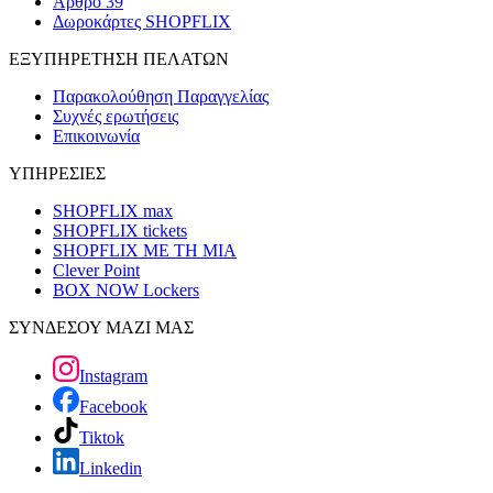
Άρθρο 39
Δωροκάρτες SHOPFLIX
ΕΞΥΠΗΡΕΤΗΣΗ ΠΕΛΑΤΩΝ
Παρακολούθηση Παραγγελίας
Συχνές ερωτήσεις
Επικοινωνία
ΥΠΗΡΕΣΙΕΣ
SHOPFLIX max
SHOPFLIX tickets
SHOPFLIX ΜΕ ΤΗ ΜΙΑ
Clever Point
BOX NOW Lockers
ΣΥΝΔΕΣΟΥ ΜΑΖΙ ΜΑΣ
Instagram
Facebook
Tiktok
Linkedin