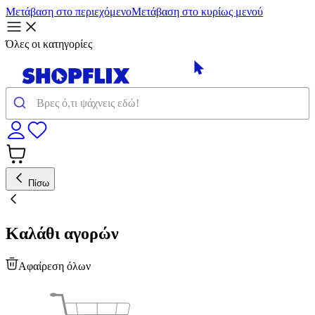
Μετάβαση στο περιεχόμενο
Μετάβαση στο κυρίως μενού
Όλες οι κατηγορίες
Πίσω
Καλάθι αγορών
Αφαίρεση όλων