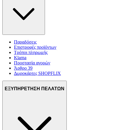
Παραδόσεις
Επιστροφές προϊόντων
Τρόποι πληρωμής
Klarna
Προστασία αγορών
Άρθρο 39
Δωροκάρτες SHOPFLIX
ΕΞΥΠΗΡΕΤΗΣΗ ΠΕΛΑΤΩΝ