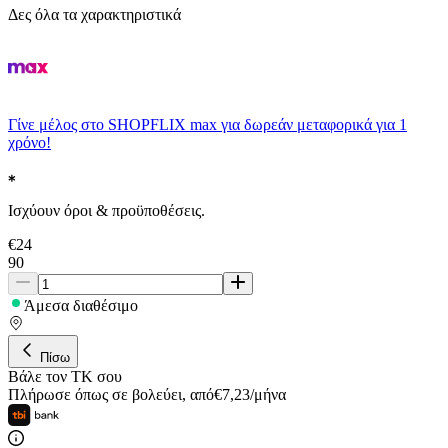
Δες όλα τα χαρακτηριστικά
Γίνε μέλος στο SHOPFLIX max για δωρεάν μεταφορικά για 1
χρόνο!
Ισχύουν όροι & προϋποθέσεις.
€
24
90
Άμεσα διαθέσιμο
Πίσω
Βάλε τον ΤΚ σου
Πλήρωσε όπως σε βολεύει
,
από
€
7,23
/
μήνα