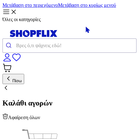
Μετάβαση στο περιεχόμενο
Μετάβαση στο κυρίως μενού
Όλες οι κατηγορίες
Πίσω
Καλάθι αγορών
Αφαίρεση όλων