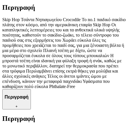
Περιγραφή
Skip Hop Τσάντα Νηπιαγωγείου Crocodile Το no.1 παιδικό σακίδιο
πλάτης στον κόσμο, από την αμερικάνικη εταιρία Skip Hop Οι
καταπληκτικές λεπτομέρειες του και τα ανθεκτικά υλικά υψηλής
ποιότητας, καθιστούν το σακίδιο-ζωάκι, το τέλειο σύντροφο του
παιδιού σας στις εξορμήσεις του Χωράει εύκολα όλες τις
προμήθειες που χρειάζεται το παιδί σας, για μια ξένοιαστη βόλτα ή
μια μέρα στο σχολείο Πλαινή τσέπη με δίχτυ, ώστε να
προσαρμόζεται έυκολα σε όλους τους τύπους μπουκαλιών Η
μπροστά τσέπη είναι ιδανική για φύλαξη τροφή ή σνάκ, καθώς με
το μονωτικό περιβάλλον, διατηρεί την θερμοκρασία που πρέπει
στα τρόφιμα Περιλαμβάνει επίσης εκτρά θήκες για μολύβια και
άλλες σχολικές ανάγκες Τέλος οι άνετοι ιμάντες ώμου με
επένδυση, κάνουν την μεταφορά παιχνιδάκι Υφάσματα που
καθαρίζουν πολύ εύκολα Phthalate-Free
Περιγραφή
+
Περιγραφή