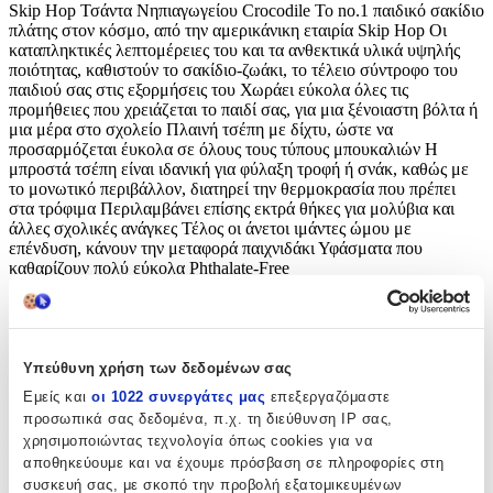
Skip Hop Τσάντα Νηπιαγωγείου Crocodile Το no.1 παιδικό σακίδιο
πλάτης στον κόσμο, από την αμερικάνικη εταιρία Skip Hop Οι
καταπληκτικές λεπτομέρειες του και τα ανθεκτικά υλικά υψηλής
ποιότητας, καθιστούν το σακίδιο-ζωάκι, το τέλειο σύντροφο του
παιδιού σας στις εξορμήσεις του Χωράει εύκολα όλες τις
προμήθειες που χρειάζεται το παιδί σας, για μια ξένοιαστη βόλτα ή
μια μέρα στο σχολείο Πλαινή τσέπη με δίχτυ, ώστε να
προσαρμόζεται έυκολα σε όλους τους τύπους μπουκαλιών Η
μπροστά τσέπη είναι ιδανική για φύλαξη τροφή ή σνάκ, καθώς με
το μονωτικό περιβάλλον, διατηρεί την θερμοκρασία που πρέπει
στα τρόφιμα Περιλαμβάνει επίσης εκτρά θήκες για μολύβια και
άλλες σχολικές ανάγκες Τέλος οι άνετοι ιμάντες ώμου με
επένδυση, κάνουν την μεταφορά παιχνιδάκι Υφάσματα που
καθαρίζουν πολύ εύκολα Phthalate-Free
Χαρακτηριστικά
Κατασκευαστής
:
Υπεύθυνη χρήση των δεδομένων σας
Εμείς και
οι 1022 συνεργάτες μας
επεξεργαζόμαστε
SKIP HOP
προσωπικά σας δεδομένα, π.χ. τη διεύθυνση IP σας,
Βασικά Χαρακτηριστικά
χρησιμοποιώντας τεχνολογία όπως cookies για να
αποθηκεύουμε και να έχουμε πρόσβαση σε πληροφορίες στη
Χρώμα
:
συσκευή σας, με σκοπό την προβολή εξατομικευμένων