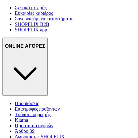
Σχετικά με εμάς
Ευκαιρίες καριέρας
Συνεργαζόμενα καταστήματα
SHOPFLIX B2B
SHOPFLIX app
ONLINE ΑΓΟΡΕΣ
Παραδόσεις
Επιστροφές προϊόντων
Τρόποι πληρωμής
Klarna
Προστασία αγορών
Άρθρο 39
Δωροκάρτες SHOPFLIX