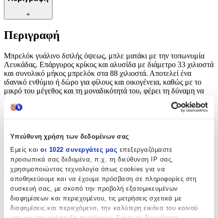
+
Περιγραφή
Μπρελόκ γυάλινο διπλής όψεως, μπλε ματάκι με την τοπωνυμία
Λευκάδας. Επάργυρος κρίκος και αλυσίδα με διάμετρο 33 χιλιοστά
και συνολικό μήκος μπρελόκ στα 88 χιλιοστά. Αποτελεί ένα
ιδανικό ενθύμιο ή δώρο για φίλους και οικογένεια, καθώς με το
μικρό του μέγεθος και τη μοναδικότητά του, φέρει τη δύναμη να
ξυπνήσει όμορφες αναμνήσεις και συναισθήματα.
Χαρακτηριστικά
Υπεύθυνη χρήση των δεδομένων σας
με Κλειδαριά
:
Εμείς και
οι 1022 συνεργάτες μας
επεξεργαζόμαστε
Όχι
προσωπικά σας δεδομένα, π.χ. τη διεύθυνση IP σας,
χρησιμοποιώντας τεχνολογία όπως cookies για να
Τύπος
:
αποθηκεύουμε και να έχουμε πρόσβαση σε πληροφορίες στη
συσκευή σας, με σκοπό την προβολή εξατομικευμένων
Μπρελόκ
διαφημίσεων και περιεχομένου, τις μετρήσεις σχετικά με
Χρώμα
:
διαφημίσεις και περιεχόμενο, την καλύτερη εικόνα του κοινού
μας και την ανάπτυξη προϊόντων. Έχετε τη δυνατότητα