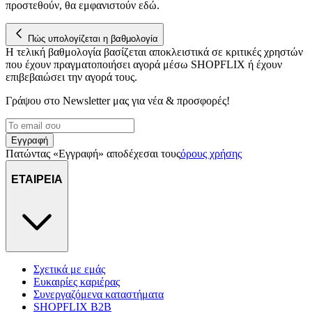
προστεθούν, θα εμφανιστούν εδώ.
στη συσκευή σας, με σκοπό την προβολή εξατομικευμένων
διαφημίσεων και περιεχομένου, τις μετρήσεις σχετικά με
Πώς υπολογίζεται η βαθμολογία
διαφημίσεις και περιεχόμενο, την καλύτερη εικόνα του κοινού
Η τελική βαθμολογία βασίζεται αποκλειστικά σε κριτικές χρηστών
μας και την ανάπτυξη προϊόντων. Επίσης, κοινοποιούμε
που έχουν πραγματοποιήσει αγορά μέσω SHOPFLIX ή έχουν
πληροφορίες σχετικά με την από μέρους σας χρήση της
επιβεβαιώσει την αγορά τους.
τοποθεσίας μας στους συνεργάτες μέσων κοινωνικής
δικτύωσης, διαφημίσεων και ανάλυσης.
Γράψου στο Νewsletter μας για νέα & προσφορές!
Εγγραφή
Πατώντας «Εγγραφή» αποδέχεσαι τους
όρους χρήσης
ΕΤΑΙΡΕΙΑ
Σχετικά με εμάς
Ευκαιρίες καριέρας
Συνεργαζόμενα καταστήματα
SHOPFLIX B2B