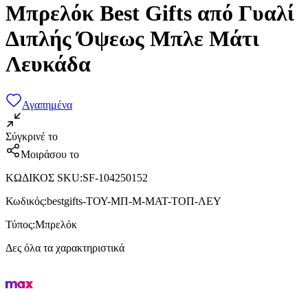
Μπρελόκ Best Gifts από Γυαλί
Διπλής Όψεως Μπλε Μάτι
Λευκάδα
Αγαπημένα
Σύγκρινέ το
Μοιράσου το
ΚΩΔΙΚΟΣ SKU
:
SF-104250152
Κωδικός
:
bestgifts-ΤΟΥ-ΜΠ-Μ-ΜΑΤ-ΤΟΠ-ΛΕΥ
Τύπος
:
Μπρελόκ
Δες όλα τα χαρακτηριστικά