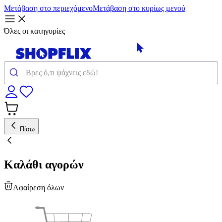
Μετάβαση στο περιεχόμενο
Μετάβαση στο κυρίως μενού
Όλες οι κατηγορίες
Πίσω
Καλάθι αγορών
Αφαίρεση όλων