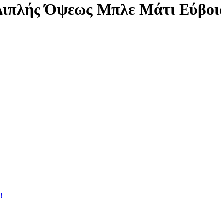
 Διπλής Όψεως Μπλε Μάτι Εύβοι
!