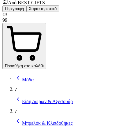
Από
BEST GIFTS
Περιγραφή
Χαρακτηριστικά
€
3
99
Προσθήκη στο καλάθι
Μόδα
/
Είδη Δώρων & Αξεσουάρ
/
Μπρελόκ & Κλειδοθήκες