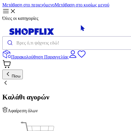
Μετάβαση στο περιεχόμενο
Μετάβαση στο κυρίως μενού
Όλες οι κατηγορίες
Παρακολούθηση Παραγγελίας
Πίσω
Καλάθι αγορών
Αφαίρεση όλων