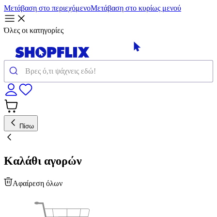
Μετάβαση στο περιεχόμενο
Μετάβαση στο κυρίως μενού
Όλες οι κατηγορίες
Πίσω
Καλάθι αγορών
Αφαίρεση όλων