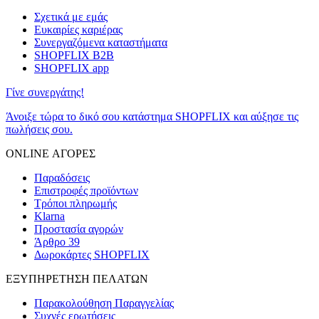
Σχετικά με εμάς
Ευκαιρίες καριέρας
Συνεργαζόμενα καταστήματα
SHOPFLIX B2B
SHOPFLIX app
Γίνε συνεργάτης!
Άνοιξε τώρα το δικό σου κατάστημα SHOPFLIX και αύξησε τις
πωλήσεις σου.
ONLINE ΑΓΟΡΕΣ
Παραδόσεις
Επιστροφές προϊόντων
Τρόποι πληρωμής
Klarna
Προστασία αγορών
Άρθρο 39
Δωροκάρτες SHOPFLIX
ΕΞΥΠΗΡΕΤΗΣΗ ΠΕΛΑΤΩΝ
Παρακολούθηση Παραγγελίας
Συχνές ερωτήσεις