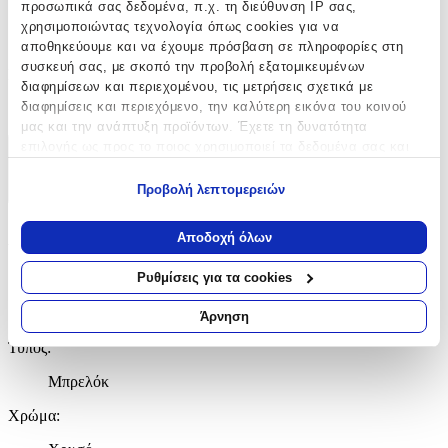
με Led
:
προσωπικά σας δεδομένα, π.χ. τη διεύθυνση IP σας,
χρησιμοποιώντας τεχνολογία όπως cookies για να
Όχι
αποθηκεύουμε και να έχουμε πρόσβαση σε πληροφορίες στη
συσκευή σας, με σκοπό την προβολή εξατομικευμένων
Κατασκευαστής
:
διαφημίσεων και περιεχομένου, τις μετρήσεις σχετικά με
διαφημίσεις και περιεχόμενο, την καλύτερη εικόνα του κοινού
OEM
μας και την ανάπτυξη προϊόντων. Έχετε τη δυνατότητα
επιλογής ως προς το ποιος χρησιμοποιεί τα δεδομένα σας και
Χαρακτηριστικά
για ποιους σκοπούς.
Προβολή λεπτομερειών
+
Εάν μας επιτρέπετε, θα θέλαμε επίσης:
Να συλλέξουμε πληροφορίες σχετικά με τη γεωγραφική
Χαρακτηριστικά
Αποδοχή όλων
σας τοποθεσία, οι οποίες μπορεί να είναι ακριβείς σε
απόσταση μερικών μέτρων
Ρυθμίσεις για τα cookies
με Κλειδαριά
:
Να αναγνωρίσουμε τη συσκευή σας σαρώνοντας ενεργά
για συγκεκριμένα χαρακτηριστικά (δακτυλικό αποτύπωμα)
Όχι
Άρνηση
Μάθετε περισσότερα σχετικά με τον τρόπο επεξεργασίας των
Τύπος
:
προσωπικών σας δεδομένων και καθορίστε τις προτιμήσεις σας
στην
ενότητα “Λεπτομέρειες”
. Μπορείτε να αλλάξετε ή να
Μπρελόκ
ανακαλέσετε τη συγκατάθεσή σας ανά πάσα στιγμή από τη
Δήλωση Cookies.
Χρώμα
: