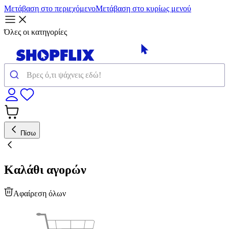
Μετάβαση στο περιεχόμενο
Μετάβαση στο κυρίως μενού
Όλες οι κατηγορίες
Πίσω
Καλάθι αγορών
Αφαίρεση όλων