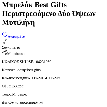
Μπρελόκ Best Gifts
Περιστρεφόμενο Δύο Όψεων
Μυτιλήνη
Αγαπημένα
Σύγκρινέ το
Μοιράσου το
ΚΩΔΙΚΟΣ SKU
:
SF-104231960
Κατασκευαστής
:
best gifts
Κωδικός
:
bestgifts-ΤΟΥ-ΜΠ-ΠΕΡ-ΜΥΤ
Θέμα
:
Ελλάδα
Τύπος
:
Μπρελόκ
Δες όλα τα χαρακτηριστικά