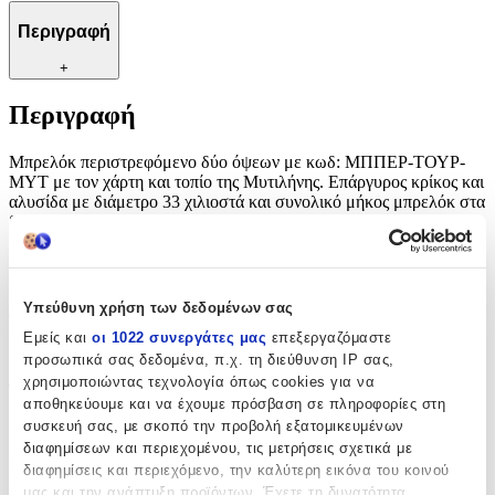
Περιγραφή
+
Περιγραφή
Μπρελόκ περιστρεφόμενο δύο όψεων με κωδ: ΜΠΠΕΡ-ΤΟΥΡ-
ΜΥΤ με τον χάρτη και τοπίο της Μυτιλήνης. Επάργυρος κρίκος και
αλυσίδα με διάμετρο 33 χιλιοστά και συνολικό μήκος μπρελόκ στα
88 χιλιοστά.
Χαρακτηριστικά
Υπεύθυνη χρήση των δεδομένων σας
Θέμα
:
Εμείς και
οι 1022 συνεργάτες μας
επεξεργαζόμαστε
Ελλάδα
προσωπικά σας δεδομένα, π.χ. τη διεύθυνση IP σας,
χρησιμοποιώντας τεχνολογία όπως cookies για να
Τύπος
:
αποθηκεύουμε και να έχουμε πρόσβαση σε πληροφορίες στη
συσκευή σας, με σκοπό την προβολή εξατομικευμένων
Μπρελόκ
διαφημίσεων και περιεχομένου, τις μετρήσεις σχετικά με
Κατασκευαστής
:
διαφημίσεις και περιεχόμενο, την καλύτερη εικόνα του κοινού
μας και την ανάπτυξη προϊόντων. Έχετε τη δυνατότητα