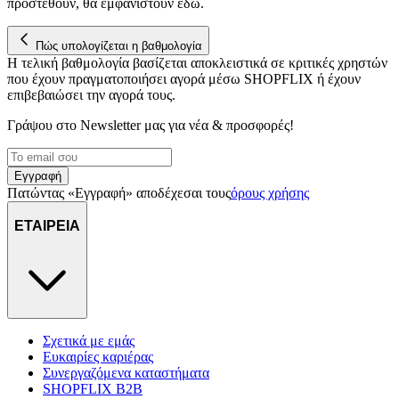
προστεθούν, θα εμφανιστούν εδώ.
στη συσκευή σας, με σκοπό την προβολή εξατομικευμένων
διαφημίσεων και περιεχομένου, τις μετρήσεις σχετικά με
Πώς υπολογίζεται η βαθμολογία
διαφημίσεις και περιεχόμενο, την καλύτερη εικόνα του κοινού
Η τελική βαθμολογία βασίζεται αποκλειστικά σε κριτικές χρηστών
μας και την ανάπτυξη προϊόντων. Επίσης, κοινοποιούμε
που έχουν πραγματοποιήσει αγορά μέσω SHOPFLIX ή έχουν
πληροφορίες σχετικά με την από μέρους σας χρήση της
επιβεβαιώσει την αγορά τους.
τοποθεσίας μας στους συνεργάτες μέσων κοινωνικής
δικτύωσης, διαφημίσεων και ανάλυσης.
Γράψου στο Νewsletter μας για νέα & προσφορές!
Εγγραφή
Πατώντας «Εγγραφή» αποδέχεσαι τους
όρους χρήσης
ΕΤΑΙΡΕΙΑ
Σχετικά με εμάς
Ευκαιρίες καριέρας
Συνεργαζόμενα καταστήματα
SHOPFLIX B2B