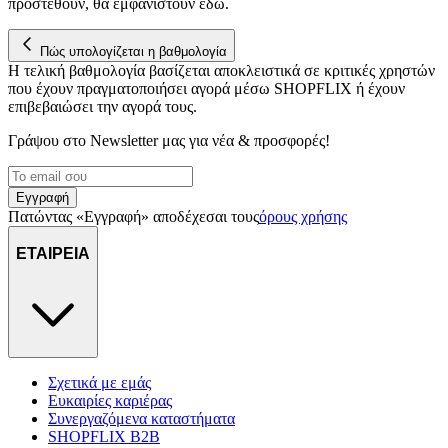
προστεθούν, θα εμφανιστούν εδώ.
στη συσκευή σας, με σκοπό την προβολή εξατομικευμένων
διαφημίσεων και περιεχομένου, τις μετρήσεις σχετικά με
Πώς υπολογίζεται η βαθμολογία
διαφημίσεις και περιεχόμενο, την καλύτερη εικόνα του κοινού
Η τελική βαθμολογία βασίζεται αποκλειστικά σε κριτικές χρηστών
μας και την ανάπτυξη προϊόντων. Επίσης, κοινοποιούμε
που έχουν πραγματοποιήσει αγορά μέσω SHOPFLIX ή έχουν
πληροφορίες σχετικά με την από μέρους σας χρήση της
επιβεβαιώσει την αγορά τους.
τοποθεσίας μας στους συνεργάτες μέσων κοινωνικής
δικτύωσης, διαφημίσεων και ανάλυσης.
Γράψου στο Νewsletter μας για νέα & προσφορές!
Εγγραφή
Πατώντας «Εγγραφή» αποδέχεσαι τους
όρους χρήσης
ΕΤΑΙΡΕΙΑ
Σχετικά με εμάς
Ευκαιρίες καριέρας
Συνεργαζόμενα καταστήματα
SHOPFLIX B2B