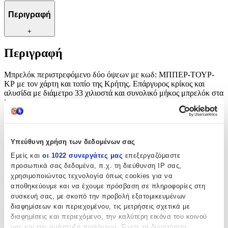
Περιγραφή
+
Περιγραφή
Μπρελόκ περιστρεφόμενο δύο όψεων με κωδ: ΜΠΠΕΡ-ΤΟΥΡ-
ΚΡ με τον χάρτη και τοπίο της Κρήτης. Επάργυρος κρίκος και
αλυσίδα με διάμετρο 33 χιλιοστά και συνολικό μήκος μπρελόκ στα
88 χιλιοστά.
Χαρακτηριστικά
Υπεύθυνη χρήση των δεδομένων σας
Θέμα
:
Εμείς και
οι 1022 συνεργάτες μας
επεξεργαζόμαστε
Ελλάδα
προσωπικά σας δεδομένα, π.χ. τη διεύθυνση IP σας,
χρησιμοποιώντας τεχνολογία όπως cookies για να
Τύπος
:
αποθηκεύουμε και να έχουμε πρόσβαση σε πληροφορίες στη
συσκευή σας, με σκοπό την προβολή εξατομικευμένων
Μπρελόκ
διαφημίσεων και περιεχομένου, τις μετρήσεις σχετικά με
Κατασκευαστής
:
διαφημίσεις και περιεχόμενο, την καλύτερη εικόνα του κοινού
μας και την ανάπτυξη προϊόντων. Έχετε τη δυνατότητα