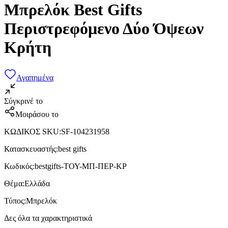
Μπρελόκ Best Gifts
Περιστρεφόμενο Δύο Όψεων
Κρήτη
Αγαπημένα
Σύγκρινέ το
Μοιράσου το
ΚΩΔΙΚΟΣ SKU
:
SF-104231958
Κατασκευαστής
:
best gifts
Κωδικός
:
bestgifts-ΤΟΥ-ΜΠ-ΠΕΡ-ΚΡ
Θέμα
:
Ελλάδα
Τύπος
:
Μπρελόκ
Δες όλα τα χαρακτηριστικά