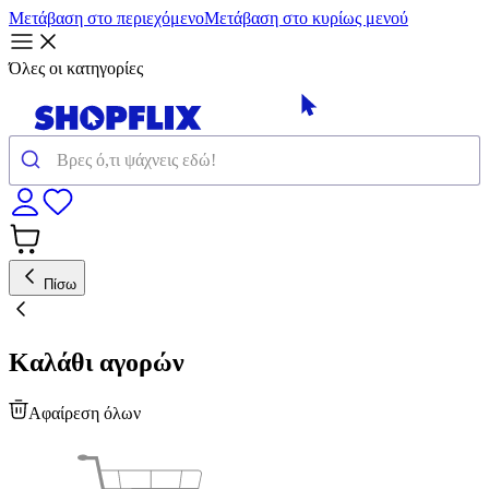
Μετάβαση στο περιεχόμενο
Μετάβαση στο κυρίως μενού
Όλες οι κατηγορίες
Πίσω
Καλάθι αγορών
Αφαίρεση όλων