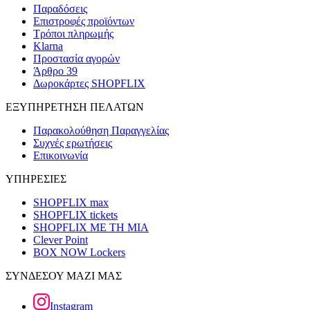
Παραδόσεις
Επιστροφές προϊόντων
Τρόποι πληρωμής
Klarna
Προστασία αγορών
Άρθρο 39
Δωροκάρτες SHOPFLIX
ΕΞΥΠΗΡΕΤΗΣΗ ΠΕΛΑΤΩΝ
Παρακολούθηση Παραγγελίας
Συχνές ερωτήσεις
Επικοινωνία
ΥΠΗΡΕΣΙΕΣ
SHOPFLIX max
SHOPFLIX tickets
SHOPFLIX ΜΕ ΤΗ ΜΙΑ
Clever Point
BOX NOW Lockers
ΣΥΝΔΕΣΟΥ ΜΑΖΙ ΜΑΣ
Instagram