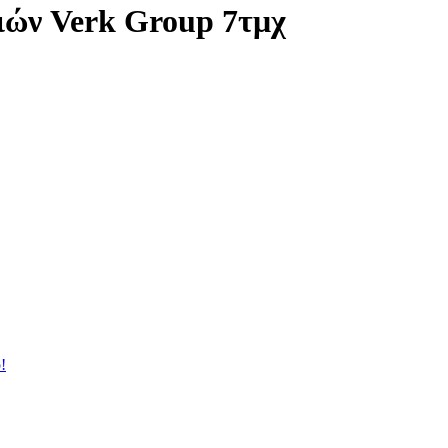
ιών Verk Group 7τμχ
!