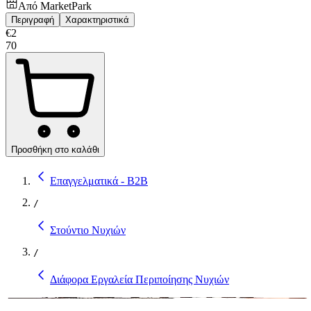
Από
MarketPark
Περιγραφή
Χαρακτηριστικά
€
2
70
Προσθήκη στο καλάθι
Επαγγελματικά - B2B
/
Στούντιο Νυχιών
/
Διάφορα Εργαλεία Περιποίησης Νυχιών