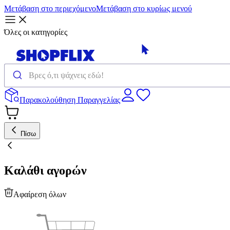
Μετάβαση στο περιεχόμενο
Μετάβαση στο κυρίως μενού
Όλες οι κατηγορίες
Παρακολούθηση Παραγγελίας
Πίσω
Καλάθι αγορών
Αφαίρεση όλων