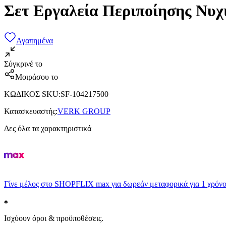
Σετ Εργαλεία Περιποίησης Νυχ
Αγαπημένα
Σύγκρινέ το
Μοιράσου το
ΚΩΔΙΚΟΣ SKU
:
SF-104217500
Κατασκευαστής
:
VERK GROUP
Δες όλα τα χαρακτηριστικά
Γίνε μέλος στο SHOPFLIX max για δωρεάν μεταφορικά για 1 χρόνο
Ισχύουν όροι & προϋποθέσεις.