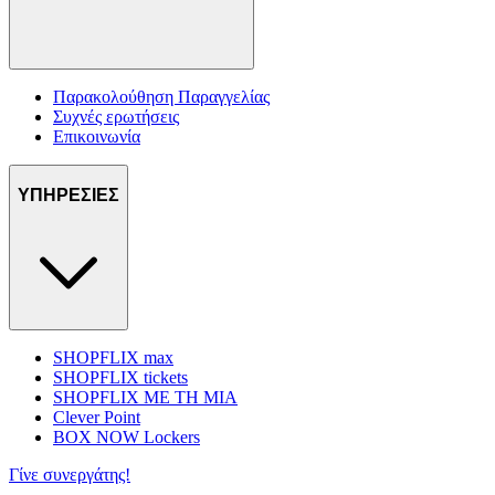
Παρακολούθηση Παραγγελίας
Συχνές ερωτήσεις
Επικοινωνία
ΥΠΗΡΕΣΙΕΣ
SHOPFLIX max
SHOPFLIX tickets
SHOPFLIX ΜΕ ΤΗ ΜΙΑ
Clever Point
BOX NOW Lockers
Γίνε συνεργάτης!