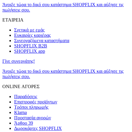
Άνοιξε τώρα το δικό σου κατάστημα SHOPFLIX και αύξησε τις
πωλήσεις σου.
ΕΤΑΙΡΕΙΑ
Σχετικά με εμάς
Ευκαιρίες καριέρας
Συνεργαζόμενα καταστήματα
SHOPFLIX B2B
SHOPFLIX app
Γίνε συνεργάτης!
Άνοιξε τώρα το δικό σου κατάστημα SHOPFLIX και αύξησε τις
πωλήσεις σου.
ONLINE ΑΓΟΡΕΣ
Παραδόσεις
Επιστροφές προϊόντων
Τρόποι πληρωμής
Klarna
Προστασία αγορών
Άρθρο 39
Δωροκάρτες SHOPFLIX