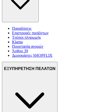
Παραδόσεις
Επιστροφές προϊόντων
Τρόποι πληρωμής
Klarna
Προστασία αγορών
Άρθρο 39
Δωροκάρτες SHOPFLIX
ΕΞΥΠΗΡΕΤΗΣΗ ΠΕΛΑΤΩΝ