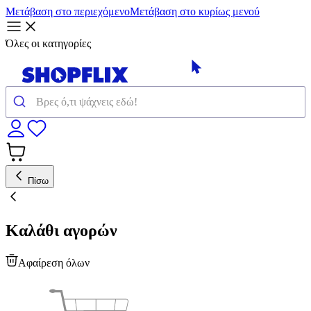
Μετάβαση στο περιεχόμενο
Μετάβαση στο κυρίως μενού
Όλες οι κατηγορίες
Πίσω
Καλάθι αγορών
Αφαίρεση όλων