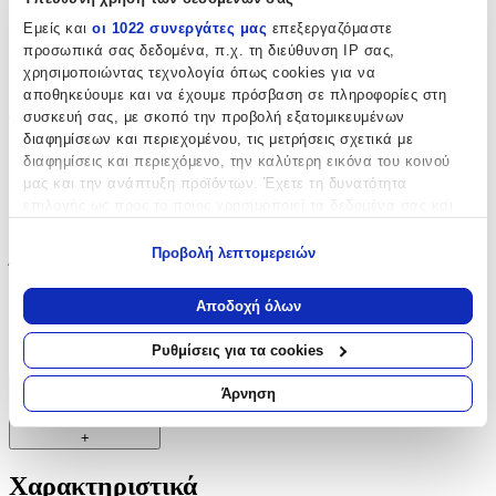
Όχι
Εμείς και
οι 1022 συνεργάτες μας
επεξεργαζόμαστε
Μπορντούρα
:
προσωπικά σας δεδομένα, π.χ. τη διεύθυνση IP σας,
χρησιμοποιώντας τεχνολογία όπως cookies για να
Ναι
αποθηκεύουμε και να έχουμε πρόσβαση σε πληροφορίες στη
συσκευή σας, με σκοπό την προβολή εξατομικευμένων
Φωσφοριζέ
:
διαφημίσεων και περιεχομένου, τις μετρήσεις σχετικά με
Όχι
διαφημίσεις και περιεχόμενο, την καλύτερη εικόνα του κοινού
μας και την ανάπτυξη προϊόντων. Έχετε τη δυνατότητα
3D
:
επιλογής ως προς το ποιος χρησιμοποιεί τα δεδομένα σας και
για ποιους σκοπούς.
Όχι
Προβολή λεπτομερειών
Ύψος
:
Εάν μας επιτρέπετε, θα θέλαμε επίσης:
Να συλλέξουμε πληροφορίες σχετικά με τη γεωγραφική
30
Αποδοχή όλων
σας τοποθεσία, οι οποίες μπορεί να είναι ακριβείς σε
απόσταση μερικών μέτρων
cm
Ρυθμίσεις για τα cookies
Να αναγνωρίσουμε τη συσκευή σας σαρώνοντας ενεργά
για συγκεκριμένα χαρακτηριστικά (δακτυλικό αποτύπωμα)
Άρνηση
Χαρακτηριστικά
Μάθετε περισσότερα σχετικά με τον τρόπο επεξεργασίας των
προσωπικών σας δεδομένων και καθορίστε τις προτιμήσεις σας
+
στην
ενότητα “Λεπτομέρειες”
. Μπορείτε να αλλάξετε ή να
ανακαλέσετε τη συγκατάθεσή σας ανά πάσα στιγμή από τη
Χαρακτηριστικά