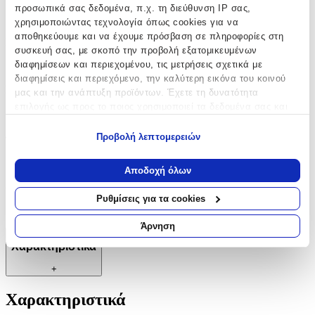
προσωπικά σας δεδομένα, π.χ. τη διεύθυνση IP σας,
Όχι
χρησιμοποιώντας τεχνολογία όπως cookies για να
αποθηκεύουμε και να έχουμε πρόσβαση σε πληροφορίες στη
Βινυλίου
:
συσκευή σας, με σκοπό την προβολή εξατομικευμένων
διαφημίσεων και περιεχομένου, τις μετρήσεις σχετικά με
Όχι
διαφημίσεις και περιεχόμενο, την καλύτερη εικόνα του κοινού
Μπορντούρα
:
μας και την ανάπτυξη προϊόντων. Έχετε τη δυνατότητα
επιλογής ως προς το ποιος χρησιμοποιεί τα δεδομένα σας και
Όχι
για ποιους σκοπούς.
Προβολή λεπτομερειών
Φωσφοριζέ
:
Εάν μας επιτρέπετε, θα θέλαμε επίσης:
Όχι
Να συλλέξουμε πληροφορίες σχετικά με τη γεωγραφική
Αποδοχή όλων
σας τοποθεσία, οι οποίες μπορεί να είναι ακριβείς σε
3D
:
απόσταση μερικών μέτρων
Ρυθμίσεις για τα cookies
Να αναγνωρίσουμε τη συσκευή σας σαρώνοντας ενεργά
Όχι
για συγκεκριμένα χαρακτηριστικά (δακτυλικό αποτύπωμα)
Άρνηση
Μάθετε περισσότερα σχετικά με τον τρόπο επεξεργασίας των
Χαρακτηριστικά
προσωπικών σας δεδομένων και καθορίστε τις προτιμήσεις σας
στην
ενότητα “Λεπτομέρειες”
. Μπορείτε να αλλάξετε ή να
+
ανακαλέσετε τη συγκατάθεσή σας ανά πάσα στιγμή από τη
Δήλωση Cookies.
Χαρακτηριστικά