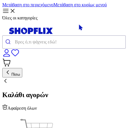
Μετάβαση στο περιεχόμενο
Μετάβαση στο κυρίως μενού
Όλες οι κατηγορίες
Πίσω
Καλάθι αγορών
Αφαίρεση όλων