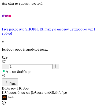
Δες όλα τα χαρακτηριστικά
Γίνε μέλος στο SHOPFLIX max για δωρεάν μεταφορικά για 1
χρόνο!
Ισχύουν όροι & προϋποθέσεις.
€
29
37
Άμεσα διαθέσιμο
Πίσω
Βάλε τον ΤΚ σου
Πλήρωσε όπως σε βολεύει
,
από
€
8,34
/
μήνα