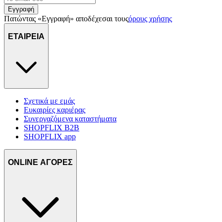
Εγγραφή
Πατώντας «Εγγραφή» αποδέχεσαι τους
όρους χρήσης
ΕΤΑΙΡΕΙΑ
Σχετικά με εμάς
Ευκαιρίες καριέρας
Συνεργαζόμενα καταστήματα
SHOPFLIX B2B
SHOPFLIX app
ONLINE ΑΓΟΡΕΣ