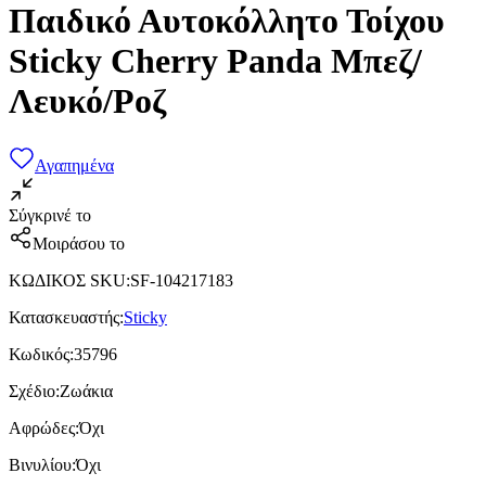
Παιδικό Αυτοκόλλητο Τοίχου
Sticky Cherry Panda Μπεζ/
Λευκό/Ροζ
Αγαπημένα
Σύγκρινέ το
Μοιράσου το
ΚΩΔΙΚΟΣ SKU
:
SF-104217183
Κατασκευαστής
:
Sticky
Κωδικός
:
35796
Σχέδιο
:
Ζωάκια
Αφρώδες
:
Όχι
Βινυλίου
:
Όχι