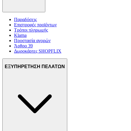
Παραδόσεις
Επιστροφές προϊόντων
Τρόποι πληρωμής
Klarna
Προστασία αγορών
Άρθρο 39
Δωροκάρτες SHOPFLIX
ΕΞΥΠΗΡΕΤΗΣΗ ΠΕΛΑΤΩΝ