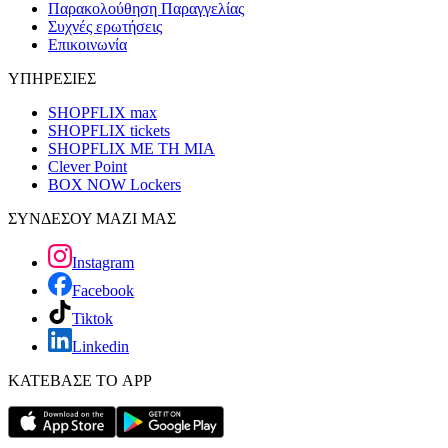
Παρακολούθηση Παραγγελίας
Συχνές ερωτήσεις
Επικοινωνία
ΥΠΗΡΕΣΙΕΣ
SHOPFLIX max
SHOPFLIX tickets
SHOPFLIX ΜΕ ΤΗ ΜΙΑ
Clever Point
BOX NOW Lockers
ΣΥΝΔΕΣΟΥ ΜΑΖΙ ΜΑΣ
Instagram
Facebook
Tiktok
Linkedin
ΚΑΤΕΒΑΣΕ ΤΟ APP