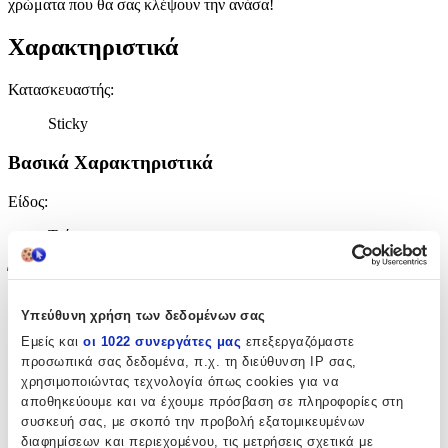
χρώματα που θα σας κλέψουν την ανάσα!
Χαρακτηριστικά
Κατασκευαστής
:
Sticky
Βασικά Χαρακτηριστικά
Είδος
:
Τοίχου
Έξτρα Χαρακτηριστικά
Αφρώδες
:
Υπεύθυνη χρήση των δεδομένων σας
Εμείς και
οι 1022 συνεργάτες μας
επεξεργαζόμαστε
Όχι
προσωπικά σας δεδομένα, π.χ. τη διεύθυνση IP σας,
Βινυλίου
:
χρησιμοποιώντας τεχνολογία όπως cookies για να
αποθηκεύουμε και να έχουμε πρόσβαση σε πληροφορίες στη
Όχι
συσκευή σας, με σκοπό την προβολή εξατομικευμένων
διαφημίσεων και περιεχομένου, τις μετρήσεις σχετικά με