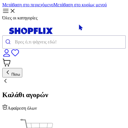
Μετάβαση στο περιεχόμενο
Μετάβαση στο κυρίως μενού
Όλες οι κατηγορίες
Πίσω
Καλάθι αγορών
Αφαίρεση όλων