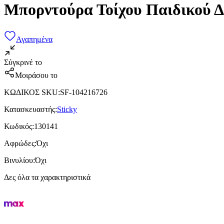
Μπορντούρα Τοίχου Παιδικού Δω
Αγαπημένα
Σύγκρινέ το
Μοιράσου το
ΚΩΔΙΚΟΣ SKU
:
SF-104216726
Κατασκευαστής
:
Sticky
Κωδικός
:
130141
Αφρώδες
:
Όχι
Βινυλίου
:
Όχι
Δες όλα τα χαρακτηριστικά