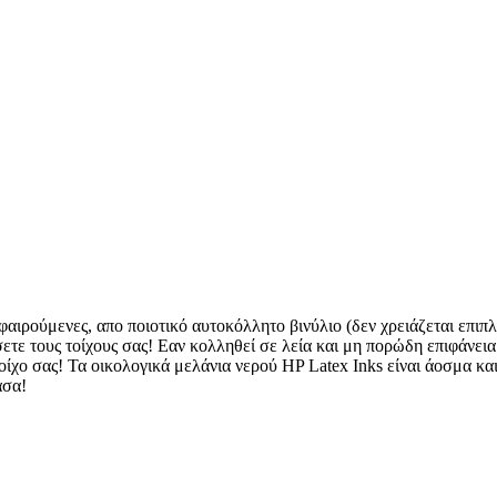
φαιρούμενες, απο ποιοτικό αυτοκόλλητο βινύλιο (δεν χρειάζεται επιπλ
ετε τους τοίχους σας! Εαν κολληθεί σε λεία και μη πορώδη επιφάνεια
ίχο σας! Τα οικολογικά μελάνια νερού HP Latex Inks είναι άοσμα και 
άσα!