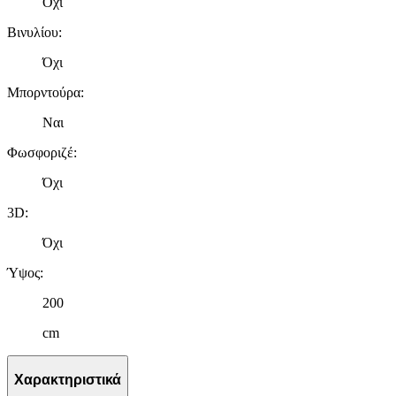
Όχι
Βινυλίου
:
Όχι
Μπορντούρα
:
Ναι
Φωσφοριζέ
:
Όχι
3D
:
Όχι
Ύψος
:
200
cm
Χαρακτηριστικά