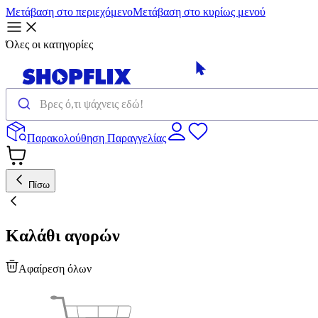
Μετάβαση στο περιεχόμενο
Μετάβαση στο κυρίως μενού
Όλες οι κατηγορίες
Παρακολούθηση Παραγγελίας
Πίσω
Καλάθι αγορών
Αφαίρεση όλων