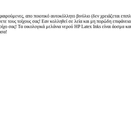
φαιρούμενες, απο ποιοτικό αυτοκόλλητο βινύλιο (δεν χρειάζεται επιπλ
ετε τους τοίχους σας! Εαν κολληθεί σε λεία και μη πορώδη επιφάνεια
ίχο σας! Τα οικολογικά μελάνια νερού HP Latex Inks είναι άοσμα και 
άσα!