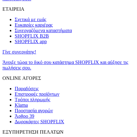
ΕΤΑΙΡΕΙΑ
Σχετικά με εμάς
Ευκαιρίες καριέρας
Συνεργαζόμενα καταστήματα
SHOPFLIX B2B
SHOPFLIX app
Γίνε συνεργάτης!
Άνοιξε τώρα το δικό σου κατάστημα SHOPFLIX και αύξησε τις
πωλήσεις σου.
ONLINE ΑΓΟΡΕΣ
Παραδόσεις
Επιστροφές προϊόντων
Τρόποι πληρωμής
Klarna
Προστασία αγορών
Άρθρο 39
Δωροκάρτες SHOPFLIX
ΕΞΥΠΗΡΕΤΗΣΗ ΠΕΛΑΤΩΝ