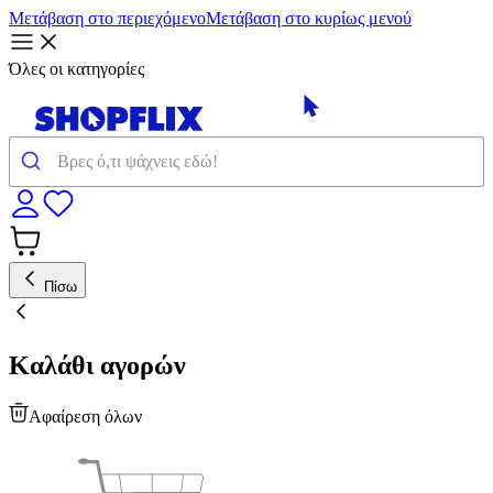
Μετάβαση στο περιεχόμενο
Μετάβαση στο κυρίως μενού
Όλες οι κατηγορίες
Πίσω
Καλάθι αγορών
Αφαίρεση όλων