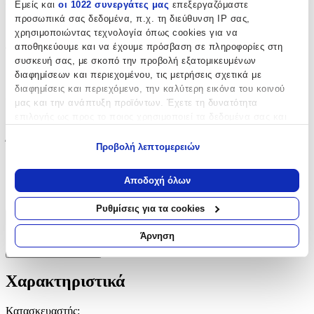
Μπορντούρα
:
Εμείς και
οι 1022 συνεργάτες μας
επεξεργαζόμαστε
προσωπικά σας δεδομένα, π.χ. τη διεύθυνση IP σας,
Ναι
χρησιμοποιώντας τεχνολογία όπως cookies για να
αποθηκεύουμε και να έχουμε πρόσβαση σε πληροφορίες στη
Φωσφοριζέ
:
συσκευή σας, με σκοπό την προβολή εξατομικευμένων
Όχι
διαφημίσεων και περιεχομένου, τις μετρήσεις σχετικά με
διαφημίσεις και περιεχόμενο, την καλύτερη εικόνα του κοινού
3D
:
μας και την ανάπτυξη προϊόντων. Έχετε τη δυνατότητα
επιλογής ως προς το ποιος χρησιμοποιεί τα δεδομένα σας και
Όχι
για ποιους σκοπούς.
Ύψος
:
Προβολή λεπτομερειών
Εάν μας επιτρέπετε, θα θέλαμε επίσης:
200
Να συλλέξουμε πληροφορίες σχετικά με τη γεωγραφική
Αποδοχή όλων
σας τοποθεσία, οι οποίες μπορεί να είναι ακριβείς σε
cm
απόσταση μερικών μέτρων
Ρυθμίσεις για τα cookies
Να αναγνωρίσουμε τη συσκευή σας σαρώνοντας ενεργά
Χαρακτηριστικά
για συγκεκριμένα χαρακτηριστικά (δακτυλικό αποτύπωμα)
Άρνηση
Μάθετε περισσότερα σχετικά με τον τρόπο επεξεργασίας των
+
προσωπικών σας δεδομένων και καθορίστε τις προτιμήσεις σας
στην
ενότητα “Λεπτομέρειες”
. Μπορείτε να αλλάξετε ή να
Χαρακτηριστικά
ανακαλέσετε τη συγκατάθεσή σας ανά πάσα στιγμή από τη
Δήλωση Cookies.
Κατασκευαστής
: