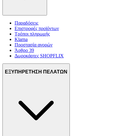
Παραδόσεις
Επιστροφές προϊόντων
Τρόποι πληρωμής
Klarna
Προστασία αγορών
Άρθρο 39
Δωροκάρτες SHOPFLIX
ΕΞΥΠΗΡΕΤΗΣΗ ΠΕΛΑΤΩΝ