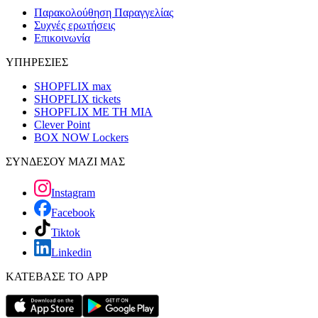
Παρακολούθηση Παραγγελίας
Συχνές ερωτήσεις
Επικοινωνία
ΥΠΗΡΕΣΙΕΣ
SHOPFLIX max
SHOPFLIX tickets
SHOPFLIX ΜΕ ΤΗ ΜΙΑ
Clever Point
BOX NOW Lockers
ΣΥΝΔΕΣΟΥ ΜΑΖΙ ΜΑΣ
Instagram
Facebook
Tiktok
Linkedin
ΚΑΤΕΒΑΣΕ ΤΟ APP