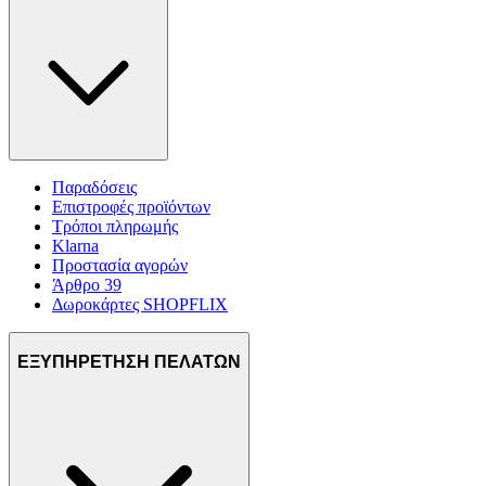
Παραδόσεις
Επιστροφές προϊόντων
Τρόποι πληρωμής
Klarna
Προστασία αγορών
Άρθρο 39
Δωροκάρτες SHOPFLIX
ΕΞΥΠΗΡΕΤΗΣΗ ΠΕΛΑΤΩΝ