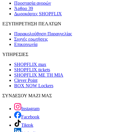
Προστασία αγορών
Άρθρο 39
Δωροκάρτες SHOPFLIX
ΕΞΥΠΗΡΕΤΗΣΗ ΠΕΛΑΤΩΝ
Παρακολούθηση Παραγγελίας
Συχνές ερωτήσεις
Επικοινωνία
ΥΠΗΡΕΣΙΕΣ
SHOPFLIX max
SHOPFLIX tickets
SHOPFLIX ΜΕ ΤΗ ΜΙΑ
Clever Point
BOX NOW Lockers
ΣΥΝΔΕΣΟΥ ΜΑΖΙ ΜΑΣ
Instagram
Facebook
Tiktok