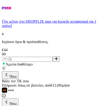
Γίνε μέλος στο SHOPFLIX max για δωρεάν μεταφορικά για 1
χρόνο!
Ισχύουν όροι & προϋποθέσεις.
€
44
00
Άμεσα διαθέσιμο
Πίσω
Βάλε τον ΤΚ σου
Πλήρωσε όπως σε βολεύει
,
από
€
12,00
/
μήνα
Πίσω