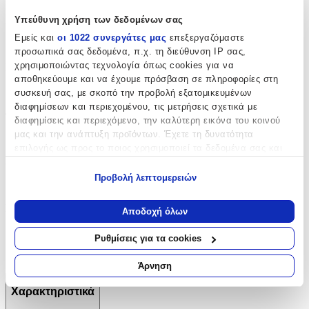
Υπεύθυνη χρήση των δεδομένων σας
Βινυλίου
:
Εμείς και
οι 1022 συνεργάτες μας
επεξεργαζόμαστε
Όχι
προσωπικά σας δεδομένα, π.χ. τη διεύθυνση IP σας,
χρησιμοποιώντας τεχνολογία όπως cookies για να
Μπορντούρα
:
αποθηκεύουμε και να έχουμε πρόσβαση σε πληροφορίες στη
Ναι
συσκευή σας, με σκοπό την προβολή εξατομικευμένων
διαφημίσεων και περιεχομένου, τις μετρήσεις σχετικά με
Φωσφοριζέ
:
διαφημίσεις και περιεχόμενο, την καλύτερη εικόνα του κοινού
μας και την ανάπτυξη προϊόντων. Έχετε τη δυνατότητα
Όχι
επιλογής ως προς το ποιος χρησιμοποιεί τα δεδομένα σας και
3D
:
για ποιους σκοπούς.
Προβολή λεπτομερειών
Όχι
Εάν μας επιτρέπετε, θα θέλαμε επίσης:
Να συλλέξουμε πληροφορίες σχετικά με τη γεωγραφική
Μήκος
:
Αποδοχή όλων
σας τοποθεσία, οι οποίες μπορεί να είναι ακριβείς σε
25
απόσταση μερικών μέτρων
Ρυθμίσεις για τα cookies
Να αναγνωρίσουμε τη συσκευή σας σαρώνοντας ενεργά
cm
για συγκεκριμένα χαρακτηριστικά (δακτυλικό αποτύπωμα)
Άρνηση
Μάθετε περισσότερα σχετικά με τον τρόπο επεξεργασίας των
προσωπικών σας δεδομένων και καθορίστε τις προτιμήσεις σας
Χαρακτηριστικά
στην
ενότητα “Λεπτομέρειες”
. Μπορείτε να αλλάξετε ή να