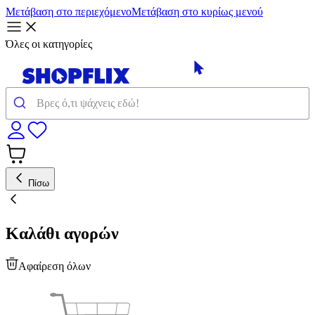
Μετάβαση στο περιεχόμενο
Μετάβαση στο κυρίως μενού
Όλες οι κατηγορίες
Πίσω
Καλάθι αγορών
Αφαίρεση όλων