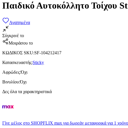
Παιδικό Αυτοκόλλητο Τοίχου St
Αγαπημένα
Σύγκρινέ το
Μοιράσου το
ΚΩΔΙΚΟΣ SKU
:
SF-104212417
Κατασκευαστής
:
Sticky
Αφρώδες
:
Όχι
Βινυλίου
:
Όχι
Δες όλα τα χαρακτηριστικά
Γίνε μέλος στο SHOPFLIX max για δωρεάν μεταφορικά για 1 χρόνο