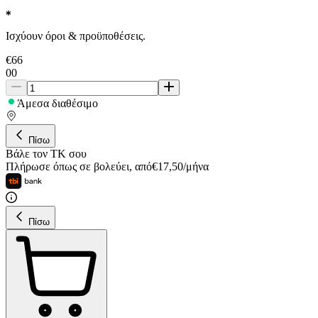
Ισχύουν όροι & προϋποθέσεις.
€
66
00
Άμεσα διαθέσιμο
Πίσω
Βάλε τον ΤΚ σου
Πλήρωσε όπως σε βολεύει
,
από
€
17,50
/
μήνα
Πίσω