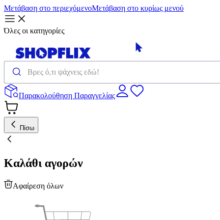
Μετάβαση στο περιεχόμενο
Μετάβαση στο κυρίως μενού
Όλες οι κατηγορίες
Παρακολούθηση Παραγγελίας
Πίσω
Καλάθι αγορών
Αφαίρεση όλων