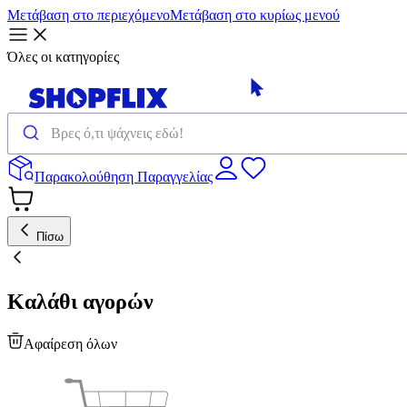
Μετάβαση στο περιεχόμενο
Μετάβαση στο κυρίως μενού
Όλες οι κατηγορίες
Παρακολούθηση Παραγγελίας
Πίσω
Καλάθι αγορών
Αφαίρεση όλων