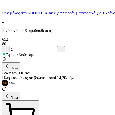
Γίνε μέλος στο SHOPFLIX max για δωρεάν μεταφορικά για 1 χρόνο
Ισχύουν όροι & προϋποθέσεις.
€
52
80
Άμεσα διαθέσιμο
Πίσω
Βάλε τον ΤΚ σου
Πλήρωσε όπως σε βολεύει
,
από
€
14,20
/
μήνα
Πίσω