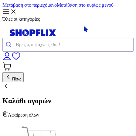
Μετάβαση στο περιεχόμενο
Μετάβαση στο κυρίως μενού
Όλες οι κατηγορίες
Πίσω
Καλάθι αγορών
Αφαίρεση όλων