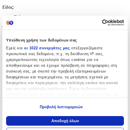
Είδος
:
Τοίχου
Έξτρα Χαρακτηριστικά
Αφρώδες
:
Υπεύθυνη χρήση των δεδομένων σας
Εμείς και
οι 1022 συνεργάτες μας
επεξεργαζόμαστε
Όχι
προσωπικά σας δεδομένα, π.χ. τη διεύθυνση IP σας,
Βινυλίου
:
χρησιμοποιώντας τεχνολογία όπως cookies για να
αποθηκεύουμε και να έχουμε πρόσβαση σε πληροφορίες στη
Όχι
συσκευή σας, με σκοπό την προβολή εξατομικευμένων
διαφημίσεων και περιεχομένου, τις μετρήσεις σχετικά με
Μπορντούρα
:
διαφημίσεις και περιεχόμενο, την καλύτερη εικόνα του κοινού
Ναι
μας και την ανάπτυξη προϊόντων. Έχετε τη δυνατότητα
επιλογής ως προς το ποιος χρησιμοποιεί τα δεδομένα σας και
Φωσφοριζέ
:
για ποιους σκοπούς.
Προβολή λεπτομερειών
Όχι
Εάν μας επιτρέπετε, θα θέλαμε επίσης:
3D
:
Να συλλέξουμε πληροφορίες σχετικά με τη γεωγραφική
Αποδοχή όλων
σας τοποθεσία, οι οποίες μπορεί να είναι ακριβείς σε
Όχι