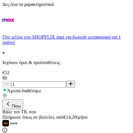
Δες όλα τα χαρακτηριστικά
Γίνε μέλος στο SHOPFLIX max για δωρεάν μεταφορικά για 1
χρόνο!
Ισχύουν όροι & προϋποθέσεις.
€
52
80
Άμεσα διαθέσιμο
Πίσω
Βάλε τον ΤΚ σου
Πλήρωσε όπως σε βολεύει
,
από
€
14,20
/
μήνα