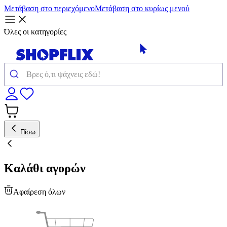
Μετάβαση στο περιεχόμενο
Μετάβαση στο κυρίως μενού
Όλες οι κατηγορίες
Πίσω
Καλάθι αγορών
Αφαίρεση όλων