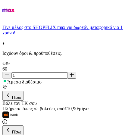
Γίνε μέλος στο SHOPFLIX max για δωρεάν μεταφορικά για 1
χρόνο!
Ισχύουν όροι & προϋποθέσεις.
€
39
60
Άμεσα διαθέσιμο
Πίσω
Βάλε τον ΤΚ σου
Πλήρωσε όπως σε βολεύει
,
από
€
10,90
/
μήνα
Πίσω