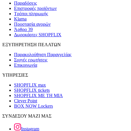
Παραδόσεις
Επιστροφές προϊόντων
Τρόποι πληρωμής
Klarna
Προστασία αγορών
Άρθρο 39
Δωροκάρτες SHOPFLIX
ΕΞΥΠΗΡΕΤΗΣΗ ΠΕΛΑΤΩΝ
Παρακολούθηση Παραγγελίας
Συχνές ερωτήσεις
Επικοινωνία
ΥΠΗΡΕΣΙΕΣ
SHOPFLIX max
SHOPFLIX tickets
SHOPFLIX ΜΕ ΤΗ ΜΙΑ
Clever Point
BOX NOW Lockers
ΣΥΝΔΕΣΟΥ ΜΑΖΙ ΜΑΣ
Instagram