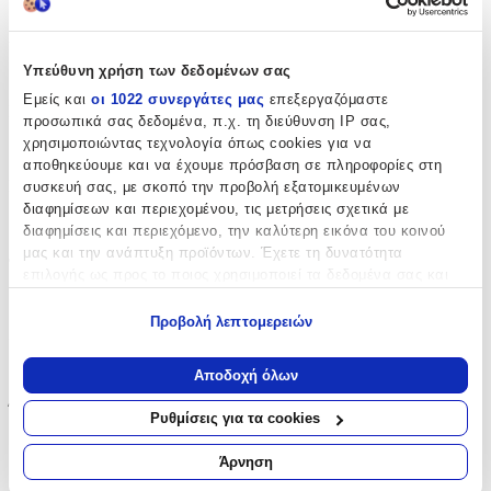
Αφρώδες
:
Υπεύθυνη χρήση των δεδομένων σας
Όχι
Εμείς και
οι 1022 συνεργάτες μας
επεξεργαζόμαστε
Βινυλίου
:
προσωπικά σας δεδομένα, π.χ. τη διεύθυνση IP σας,
χρησιμοποιώντας τεχνολογία όπως cookies για να
Όχι
αποθηκεύουμε και να έχουμε πρόσβαση σε πληροφορίες στη
Μπορντούρα
:
συσκευή σας, με σκοπό την προβολή εξατομικευμένων
διαφημίσεων και περιεχομένου, τις μετρήσεις σχετικά με
Ναι
διαφημίσεις και περιεχόμενο, την καλύτερη εικόνα του κοινού
μας και την ανάπτυξη προϊόντων. Έχετε τη δυνατότητα
Φωσφοριζέ
:
επιλογής ως προς το ποιος χρησιμοποιεί τα δεδομένα σας και
Όχι
για ποιους σκοπούς.
Προβολή λεπτομερειών
3D
:
Εάν μας επιτρέπετε, θα θέλαμε επίσης:
Να συλλέξουμε πληροφορίες σχετικά με τη γεωγραφική
Όχι
Αποδοχή όλων
σας τοποθεσία, οι οποίες μπορεί να είναι ακριβείς σε
Ύψος
:
απόσταση μερικών μέτρων
Ρυθμίσεις για τα cookies
Να αναγνωρίσουμε τη συσκευή σας σαρώνοντας ενεργά
30
για συγκεκριμένα χαρακτηριστικά (δακτυλικό αποτύπωμα)
Άρνηση
Μάθετε περισσότερα σχετικά με τον τρόπο επεξεργασίας των
cm